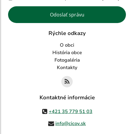
Google reCaptcha Response
Odoslať správu
Rýchle odkazy
O obci
História obce
Fotogaléria
Kontakty
Kontaktné informácie
+421 35 779 51 03
info@cicov.sk