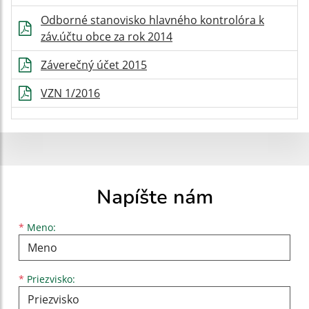
Odborné stanovisko hlavného kontrolóra k
záv.účtu obce za rok 2014
Záverečný účet 2015
VZN 1/2016
Napíšte nám
Meno
Priezvisko
E-mailová adresa
*
Meno:
*
Priezvisko: