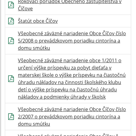
Rokovací poriadok Obecného zastupiteľstva v
Číčove
Štatút obce Číčov
Všeobecné záväzné nariadenie Obce Číčov číslo
5/2008 o prevádzkovom poriadku cintorína a
domu smútku
Všeobecné záväzné nariadenie obce 1/2011 o
určení výške príspevku za pobyt dieťaťa v
materskej škole o výške príspevku na čiastočnú
úhradu nákladov na činnosti školského klubu
detí o výške príspevku na čiastočnú úhradu
nákladov a podmienky úhrady v školsk
Všeobecné záväzné nariadenie Obce Číčov číslo
2/2007 o prevádzkovom poriadku cintorína a
domu smútku