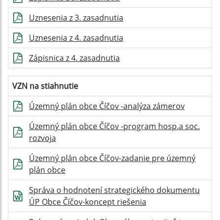
Uznesenia z 3. zasadnutia
Uznesenia z 4. zasadnutia
Zápisnica z 4. zasadnutia
VZN na stiahnutie
Územný plán obce Číčov -analýza zámerov
Územný plán obce Číčov -program hosp.a soc.
rozvoja
Územný plán obce Číčov-zadanie pre územný
plán obce
Správa o hodnotení strategického dokumentu
ÚP Obce Číčov-koncept riešenia