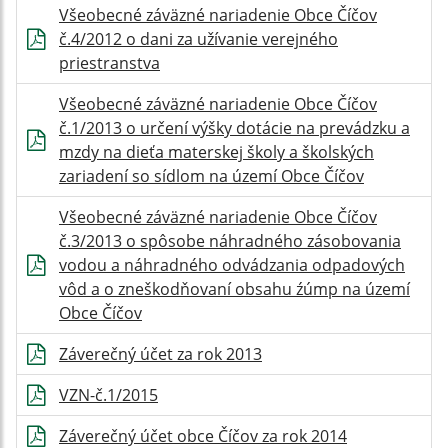
Všeobecné záväzné nariadenie Obce Číčov
č.4/2012 o dani za užívanie verejného
priestranstva
Všeobecné záväzné nariadenie Obce Číčov
č.1/2013 o určení výšky dotácie na prevádzku a
mzdy na dieťa materskej školy a školských
zariadení so sídlom na území Obce Číčov
Všeobecné záväzné nariadenie Obce Číčov
č.3/2013 o spôsobe náhradného zásobovania
vodou a náhradného odvádzania odpadových
vôd a o zneškodňovaní obsahu źúmp na území
Obce Číčov
Záverečný účet za rok 2013
VZN-č.1/2015
Záverečný účet obce Číčov za rok 2014