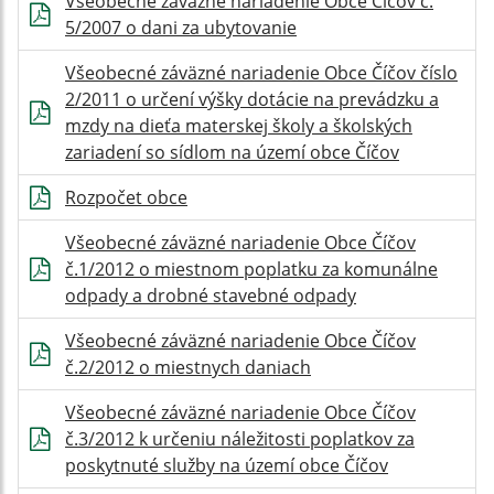
Všeobecné záväzné nariadenie Obce Číčov č.
5/2007 o dani za ubytovanie
Všeobecné záväzné nariadenie Obce Číčov číslo
2/2011 o určení výšky dotácie na prevádzku a
mzdy na dieťa materskej školy a školských
zariadení so sídlom na území obce Číčov
Rozpočet obce
Všeobecné záväzné nariadenie Obce Číčov
č.1/2012 o miestnom poplatku za komunálne
odpady a drobné stavebné odpady
Všeobecné záväzné nariadenie Obce Číčov
č.2/2012 o miestnych daniach
Všeobecné záväzné nariadenie Obce Číčov
č.3/2012 k určeniu náležitosti poplatkov za
poskytnuté služby na území obce Číčov