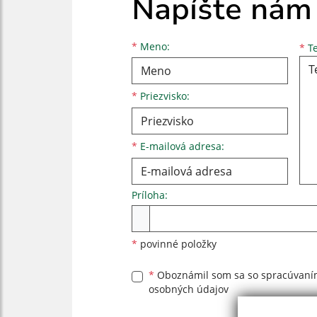
Napíšte nám
Meno
Priezvisko
E-mailová adresa
*
Meno:
*
Te
*
Priezvisko:
*
E-mailová adresa:
Príloha:
Príloha
*
povinné položky
*
Oboznámil som sa so
spracúvan
osobných údajov