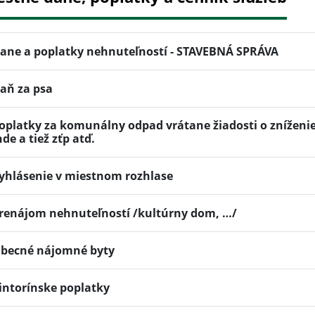
ane a poplatky nehnuteľností - STAVEBNÁ SPRÁVA
aň za psa
oplatky za komunálny odpad vrátane žiadosti o zníženi
nde a tiež zťp atď.
yhlásenie v miestnom rozhlase
renájom nehnuteľností /kultúrny dom, …/
becné nájomné byty
intorínske poplatky