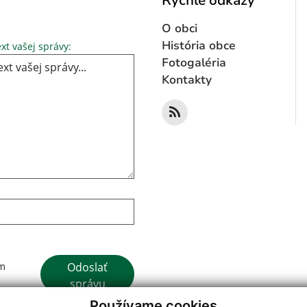
Rýchle odkazy
O obci
Text vašej správy...
História obce
xt vašej správy:
Fotogaléria
Kontakty
Google reCaptcha Response
Odoslať
ím
správu
Používame cookies