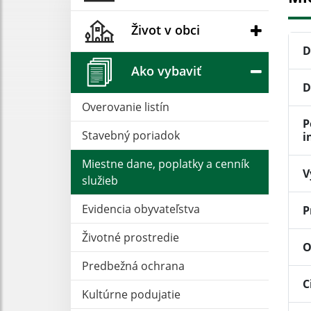
Život v obci
D
Ako vybaviť
D
Overovanie listín
P
Stavebný poriadok
i
Miestne dane, poplatky a cenník
V
služieb
Evidencia obyvateľstva
P
Životné prostredie
O
Predbežná ochrana
C
Kultúrne podujatie