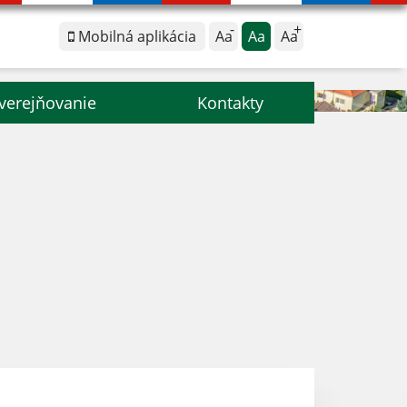
Mobilná aplikácia
Aa
Aa
Aa
verejňovanie
Kontakty