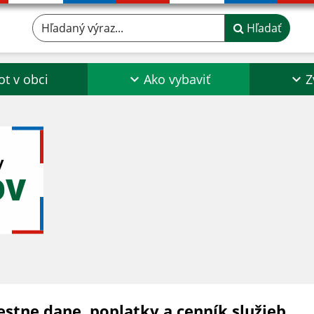
Hľadaný výraz...
Hľadať
ot v obci
Ako vybaviť
Z
y
OV
estne dane, poplatky a cenník služieb