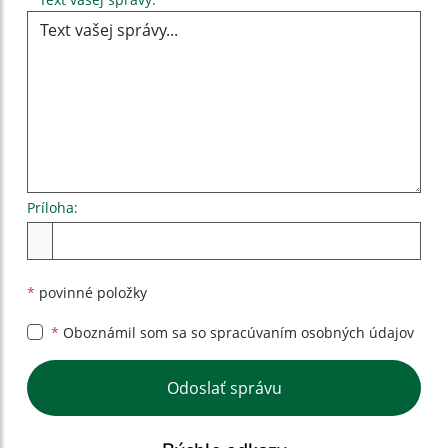
Príloha:
Príloha
*
povinné položky
*
Oboznámil som sa so
spracúvaním osobných údajov
Google reCaptcha Response
Odoslať správu