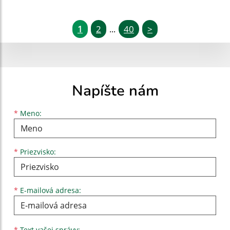
1
2
40
>
...
Napíšte nám
Meno
Priezvisko
E-mailová adresa
*
Meno:
*
Priezvisko:
*
E-mailová adresa:
Text vašej správy...
*
Text vašej správy: