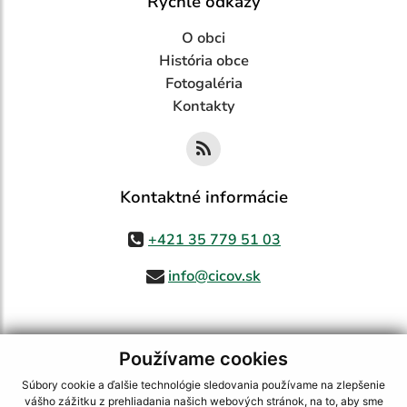
Rýchle odkazy
O obci
História obce
Fotogaléria
Kontakty
Kontaktné informácie
+421 35 779 51 03
info@cicov.sk
Používame cookies
využite možnosť získavania aktuálnych informácií s využitím RSS
,
CMS systém (redakčný) systém ECHELON 2,
Mapa stránok
,
web portál
,
Súbory cookie a ďalšie technológie sledovania používame na zlepšenie
webhosting
,
webex.digital, s.r.o.
,
domény
,
registrácia domény
,
vášho zážitku z prehliadania našich webových stránok, na to, aby sme