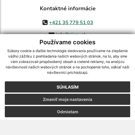
Kontaktné informácie
+421 35 779 51 03
info@cicov.sk
Používame cookies
Súbory cookie a ďalšie technológie sledovania používame na zlepšenie
vášho zážitku z prehliadania našich webových stránok, na to, aby sme
využite možnosť získavania aktuálnych informácií s využitím RSS
,
vám zobrazovali prispôsobený obsah a cielené reklamy, na analýzu
návštevnosti našich webových stránok a na pochopenie toho, odkiaľ naši
CMS systém (redakčný) systém ECHELON 2,
Mapa stránok
,
web portál
,
návštevníci prichádzajú.
webhosting
,
webex.digital, s.r.o.
,
domény
,
registrácia domény
,
spoločnosť webex.digital, s.r.o.
,
technický prevádzkovateľ
SÚHLASÍM
Posledná aktualizácia:
03.08.2026
Zmeniť moje nastavenia
Vytlačiť stránku
|
Vyhlásenie o prístupnosti
Autorské práva
|
Cookies
Odmietam
webdesign
|