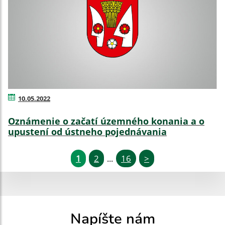
10.05.2022
Oznámenie o začatí územného konania a o
upustení od ústneho pojednávania
1
2
16
>
...
Napíšte nám