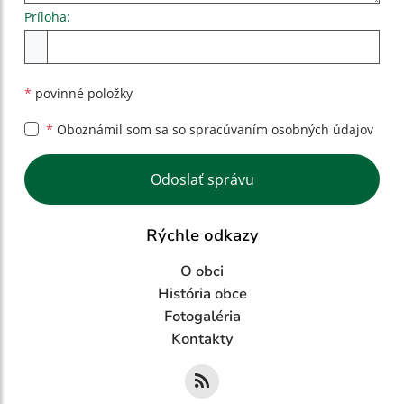
Príloha:
Príloha
*
povinné položky
*
Oboznámil som sa so
spracúvaním osobných údajov
Google reCaptcha Response
Odoslať správu
Rýchle odkazy
O obci
História obce
Fotogaléria
Kontakty