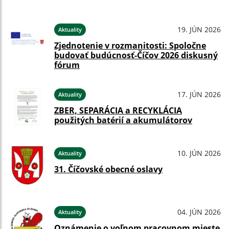
19. JÚN 2026
Aktuality
Zjednotenie v rozmanitosti: Spoločne
budovať budúcnosť-Číčov 2026 diskusný
fórum
17. JÚN 2026
Aktuality
ZBER, SEPARÁCIA a RECYKLÁCIA
použitých batérií a akumulátorov
10. JÚN 2026
Aktuality
31. Číčovské obecné oslavy
04. JÚN 2026
Aktuality
Oznámenie o voľnom pracovnom mieste