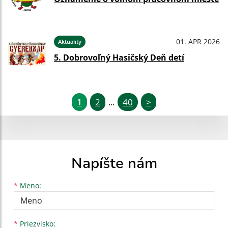
01. APR 2026
Aktuality
5. Dobrovoľný Hasičský Deň detí
1
2
40
>
...
Napíšte nám
Meno
Priezvisko
E-mailová adresa
*
Meno:
*
Priezvisko: