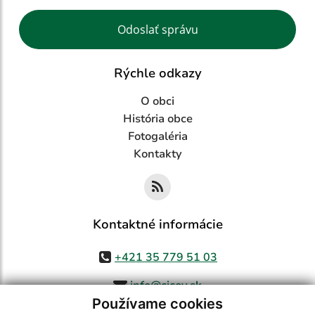
Google reCaptcha Response
Odoslať správu
Rýchle odkazy
O obci
História obce
Fotogaléria
Kontakty
Kontaktné informácie
+421 35 779 51 03
info@cicov.sk
Používame cookies