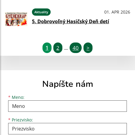
01. APR 2026
Aktuality
5. Dobrovoľný Hasičský Deň detí
1
2
40
>
...
Napíšte nám
Meno
Priezvisko
E-mailová adresa
*
Meno:
*
Priezvisko: