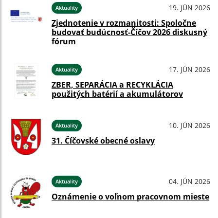
19. JÚN 2026
Aktuality
Zjednotenie v rozmanitosti: Spoločne
budovať budúcnosť-Číčov 2026 diskusný
fórum
17. JÚN 2026
Aktuality
ZBER, SEPARÁCIA a RECYKLÁCIA
použitých batérií a akumulátorov
10. JÚN 2026
Aktuality
31. Číčovské obecné oslavy
04. JÚN 2026
Aktuality
Oznámenie o voľnom pracovnom mieste