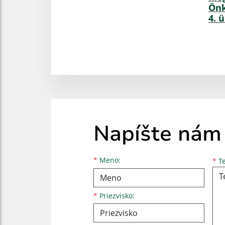
Önk
4. 
Napíšte nám
Meno
Priezvisko
E-mailová adresa
*
Meno:
*
Te
*
Priezvisko: