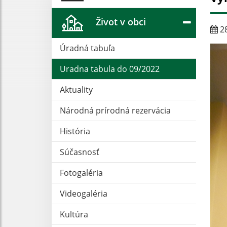
Život v obci
28
Úradná tabuľa
Uradna tabula do 09/2022
Aktuality
Národná prírodná rezervácia
História
Súčasnosť
Fotogaléria
Videogaléria
Kultúra