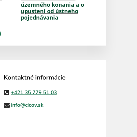
územného konania a o
upustení od ústneho
pojednávania
Kontaktné informácie
+421 35 779 51 03
info@cicov.sk