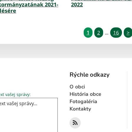
ormányzatának 2021-
2022
ülésére
1
2
16
>
...
Rýchle odkazy
O obci
Text vašej správy...
História obce
xt vašej správy:
Fotogaléria
Kontakty