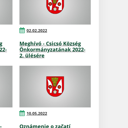
02.02.2022
g
Meghívó - Csicsó Község
22-
Önkormányzatának 2022-
2. ülésére
10.05.2022
-
Oznámenie o začatí