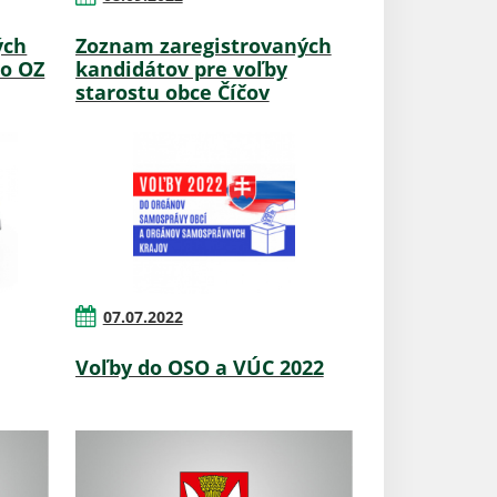
ých
Zoznam zaregistrovaných
do OZ
kandidátov pre voľby
starostu obce Číčov
07.07.2022
Voľby do OSO a VÚC 2022