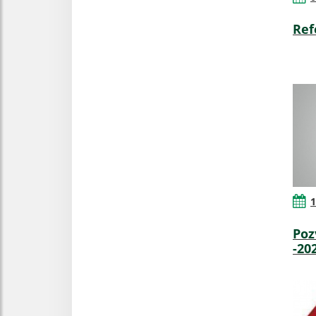
Ref
1
Poz
-20