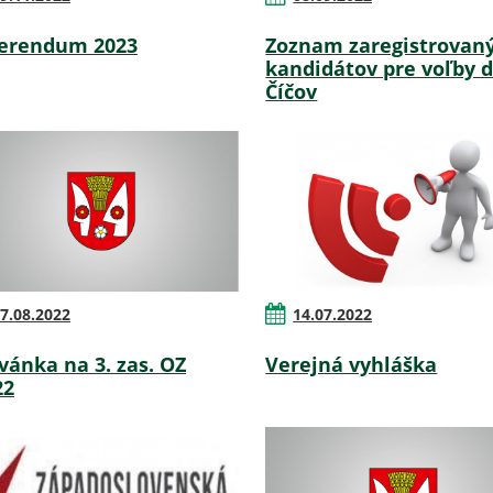
erendum 2023
Zoznam zaregistrovan
kandidátov pre voľby 
Číčov
7.08.2022
14.07.2022
vánka na 3. zas. OZ
Verejná vyhláška
22