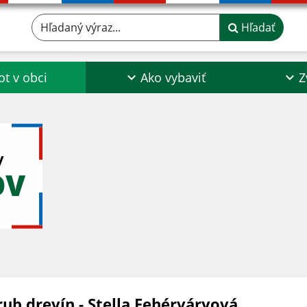
Hľadaný výraz...
Hľadať
ot v obci
Ako vybaviť
Z
y
OV
rub drevín - Stella Fehérváryová