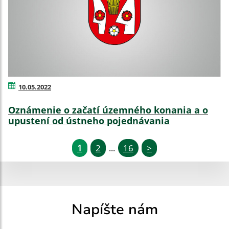
10.05.2022
Oznámenie o začatí územného konania a o
upustení od ústneho pojednávania
1
2
16
>
...
Napíšte nám