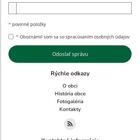
Príloha
*
povinné položky
*
Oboznámil som sa so
spracúvaním osobných údajov
Google reCaptcha Response
Odoslať správu
Rýchle odkazy
O obci
História obce
Fotogaléria
Kontakty