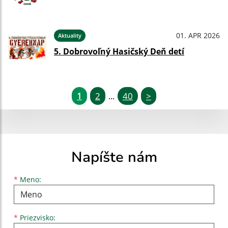
01. APR 2026
Aktuality
5. Dobrovoľný Hasičský Deň detí
1
2
40
>
...
Napíšte nám
Meno
Priezvisko
E-mailová adresa
*
Meno:
*
Priezvisko: