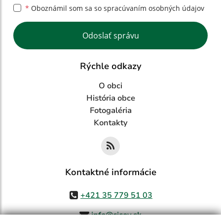
*
Oboznámil som sa so
spracúvaním osobných údajov
Google reCaptcha Response
Odoslať správu
Rýchle odkazy
O obci
História obce
Fotogaléria
Kontakty
Kontaktné informácie
+421 35 779 51 03
info@cicov.sk