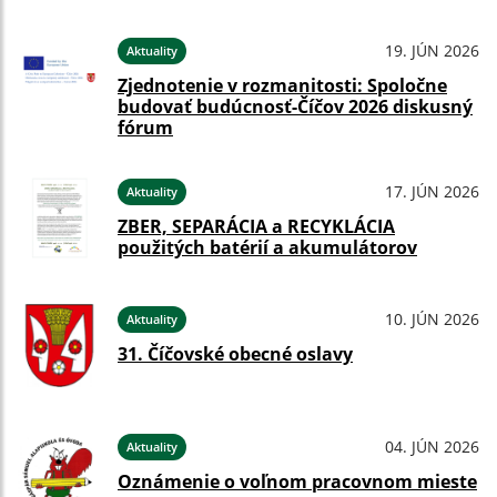
19. JÚN 2026
Aktuality
Zjednotenie v rozmanitosti: Spoločne
budovať budúcnosť-Číčov 2026 diskusný
fórum
17. JÚN 2026
Aktuality
ZBER, SEPARÁCIA a RECYKLÁCIA
použitých batérií a akumulátorov
10. JÚN 2026
Aktuality
31. Číčovské obecné oslavy
04. JÚN 2026
Aktuality
Oznámenie o voľnom pracovnom mieste