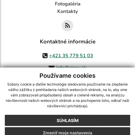
Fotogaléria
Kontakty
Kontaktné informácie
+421 35 779 51 03
info@cicov.sk
Používame cookies
Súbory cookie a ďalšie technológie sledovania používame na zlepšenie
vášho zážitku z prehliadania našich webových stránok, na to, aby sme
využite možnosť získavania aktuálnych informácií s využitím RSS
,
vám zobrazovali prispôsobený obsah a cielené reklamy, na analýzu
CMS systém (redakčný) systém ECHELON 2,
Mapa stránok
,
web portál
,
návštevnosti našich webových stránok a na pochopenie toho, odkiaľ naši
návštevníci prichádzajú.
webhosting
,
webex.digital, s.r.o.
,
domény
,
registrácia domény
,
spoločnosť webex.digital, s.r.o.
,
technický prevádzkovateľ
SÚHLASÍM
Posledná aktualizácia:
03.08.2026
Zmeniť moje nastavenia