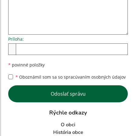
Príloha:
Príloha
*
povinné položky
*
Oboznámil som sa so
spracúvaním osobných údajov
Google reCaptcha Response
Odoslať správu
Rýchle odkazy
O obci
História obce