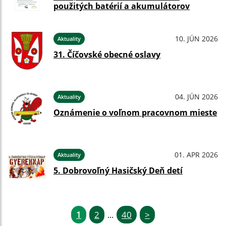
použitých batérií a akumulátorov
10. JÚN 2026
Aktuality
31. Číčovské obecné oslavy
04. JÚN 2026
Aktuality
Oznámenie o voľnom pracovnom mieste
01. APR 2026
Aktuality
5. Dobrovoľný Hasičský Deň detí
1
2
40
>
...