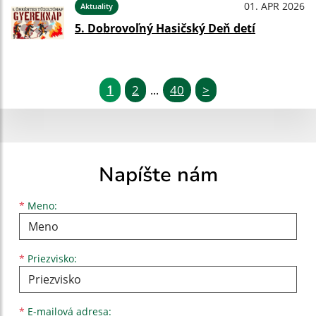
01. APR 2026
Aktuality
5. Dobrovoľný Hasičský Deň detí
1
2
40
>
...
Napíšte nám
Meno
Priezvisko
E-mailová adresa
*
Meno:
*
Priezvisko:
*
E-mailová adresa: