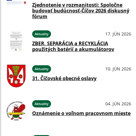
Zjednotenie v rozmanitosti: Spoločne
budovať budúcnosť-Číčov 2026 diskusný
fórum
17. JÚN 2026
Aktuality
ZBER, SEPARÁCIA a RECYKLÁCIA
použitých batérií a akumulátorov
10. JÚN 2026
Aktuality
31. Číčovské obecné oslavy
04. JÚN 2026
Aktuality
Oznámenie o voľnom pracovnom mieste