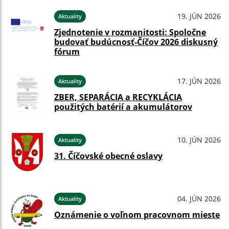
19. JÚN 2026
Aktuality
Zjednotenie v rozmanitosti: Spoločne
budovať budúcnosť-Číčov 2026 diskusný
fórum
17. JÚN 2026
Aktuality
ZBER, SEPARÁCIA a RECYKLÁCIA
použitých batérií a akumulátorov
10. JÚN 2026
Aktuality
31. Číčovské obecné oslavy
04. JÚN 2026
Aktuality
Oznámenie o voľnom pracovnom mieste