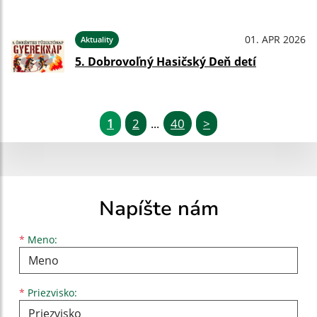
01. APR 2026
Aktuality
5. Dobrovoľný Hasičský Deň detí
1
2
40
>
...
Napíšte nám
Meno
Priezvisko
E-mailová adresa
*
Meno:
*
Priezvisko: