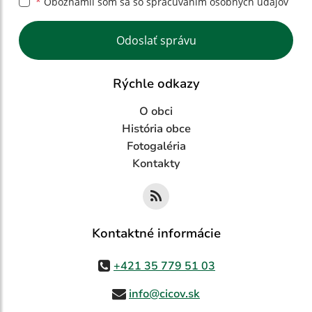
*
Oboznámil som sa so
spracúvaním osobných údajov
Google reCaptcha Response
Odoslať správu
Rýchle odkazy
O obci
História obce
Fotogaléria
Kontakty
Kontaktné informácie
+421 35 779 51 03
info@cicov.sk