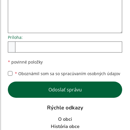
Príloha:
Príloha
*
povinné položky
*
Oboznámil som sa so
spracúvaním osobných údajov
Google reCaptcha Response
Odoslať správu
Rýchle odkazy
O obci
História obce