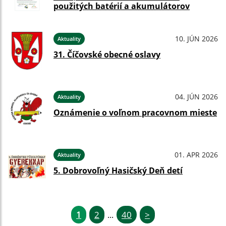
použitých batérií a akumulátorov
10. JÚN 2026
Aktuality
31. Číčovské obecné oslavy
04. JÚN 2026
Aktuality
Oznámenie o voľnom pracovnom mieste
01. APR 2026
Aktuality
5. Dobrovoľný Hasičský Deň detí
1
2
40
>
...