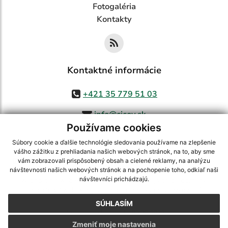
Fotogaléria
Kontakty
Kontaktné informácie
+421 35 779 51 03
info@cicov.sk
Používame cookies
Súbory cookie a ďalšie technológie sledovania používame na zlepšenie
vášho zážitku z prehliadania našich webových stránok, na to, aby sme
využite možnosť získavania aktuálnych informácií s využitím RSS
,
vám zobrazovali prispôsobený obsah a cielené reklamy, na analýzu
CMS systém (redakčný) systém ECHELON 2,
Mapa stránok
,
web portál
,
návštevnosti našich webových stránok a na pochopenie toho, odkiaľ naši
návštevníci prichádzajú.
webhosting
,
webex.digital, s.r.o.
,
domény
,
registrácia domény
,
spoločnosť webex.digital, s.r.o.
,
technický prevádzkovateľ
SÚHLASÍM
Posledná aktualizácia:
03.08.2026
Zmeniť moje nastavenia