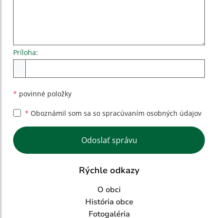
Príloha:
Príloha
*
povinné položky
*
Oboznámil som sa so
spracúvaním osobných údajov
Google reCaptcha Response
Odoslať správu
Rýchle odkazy
O obci
História obce
Fotogaléria