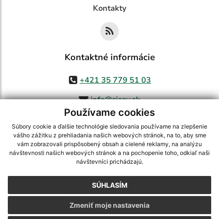
Kontakty
Kontaktné informácie
+421 35 779 51 03
info@cicov.sk
Používame cookies
Súbory cookie a ďalšie technológie sledovania používame na zlepšenie
vášho zážitku z prehliadania našich webových stránok, na to, aby sme
využite možnosť získavania aktuálnych informácií s využitím RSS
,
vám zobrazovali prispôsobený obsah a cielené reklamy, na analýzu
CMS systém (redakčný) systém ECHELON 2,
Mapa stránok
,
web portál
,
návštevnosti našich webových stránok a na pochopenie toho, odkiaľ naši
návštevníci prichádzajú.
webhosting
,
webex.digital, s.r.o.
,
domény
,
registrácia domény
,
spoločnosť webex.digital, s.r.o.
,
technický prevádzkovateľ
SÚHLASÍM
Posledná aktualizácia:
03.08.2026
Zmeniť moje nastavenia
Vytlačiť stránku
|
Vyhlásenie o prístupnosti