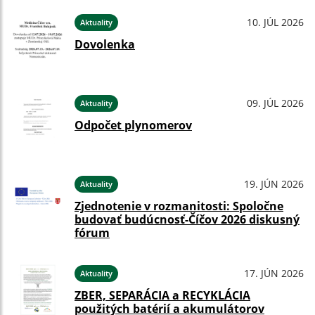
10. JÚL 2026
Aktuality
Dovolenka
09. JÚL 2026
Aktuality
Odpočet plynomerov
19. JÚN 2026
Aktuality
Zjednotenie v rozmanitosti: Spoločne
budovať budúcnosť-Číčov 2026 diskusný
fórum
17. JÚN 2026
Aktuality
ZBER, SEPARÁCIA a RECYKLÁCIA
použitých batérií a akumulátorov