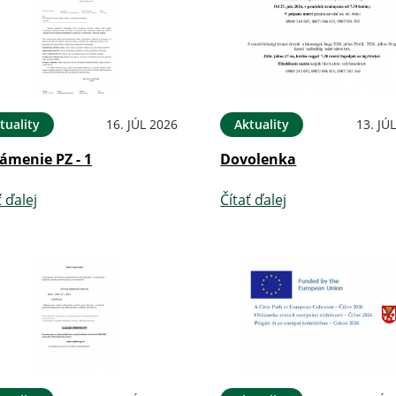
tuality
16. JÚL 2026
Aktuality
13. JÚ
ámenie PZ - 1
Dovolenka
ť ďalej
Čítať ďalej