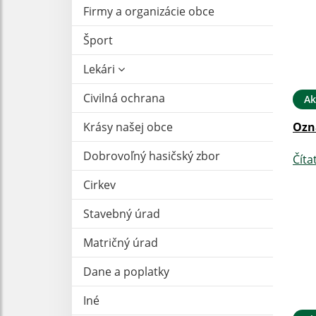
Firmy a organizácie obce
Šport
Lekári
Civilná ochrana
Ak
Krásy našej obce
Ozn
Dobrovoľný hasičský zbor
Číta
Cirkev
Stavebný úrad
Matričný úrad
Dane a poplatky
Iné