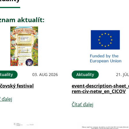
znam aktualít:
tuality
03. AUG 2026
Aktuality
21. JÚ
íčovský festival
event-description-sheet_
rem-civ-netw_en_CICOV
ť ďalej
Čítať ďalej