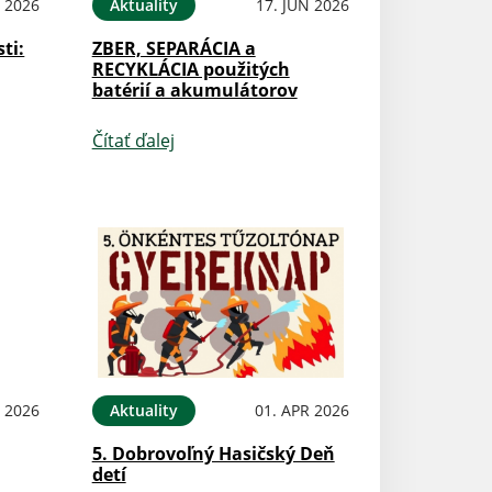
N 2026
Aktuality
17. JÚN 2026
ti:
ZBER, SEPARÁCIA a
RECYKLÁCIA použitých
batérií a akumulátorov
Čítať ďalej
N 2026
Aktuality
01. APR 2026
5. Dobrovoľný Hasičský Deň
detí