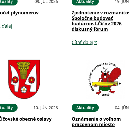
tuality
09. JÚL 2026
Aktuality
19. JÚ
očet plynomerov
Zjednotenie v rozmanitos
Spoločne budovať
budúcnosť-Číčov 2026
ť ďalej
diskusný fórum
Čítať ďalej
tuality
10. JÚN 2026
Aktuality
04. JÚ
Číčovské obecné oslavy
Oznámenie o voľnom
pracovnom mieste