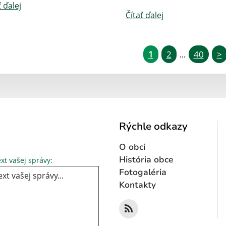
ť ďalej
Čítať ďalej
1
2
40
>
...
Rýchle odkazy
O obci
Text vašej správy...
História obce
xt vašej správy:
Fotogaléria
Kontakty