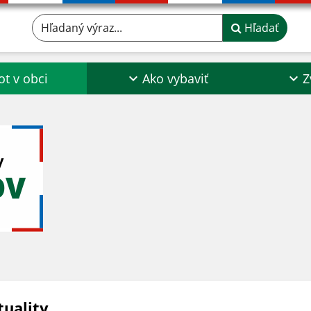
Hľadaný výraz...
Hľadať
ot v obci
Ako vybaviť
Z
y
OV
tuality