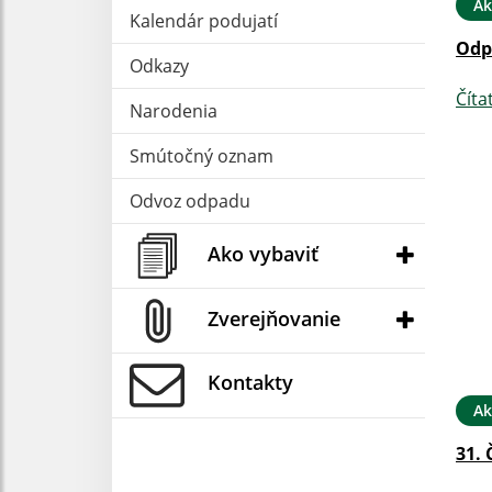
Ak
Kalendár podujatí
Odp
Odkazy
Číta
Narodenia
Smútočný oznam
Odvoz odpadu
Ako vybaviť
Zverejňovanie
Kontakty
Ak
31. 