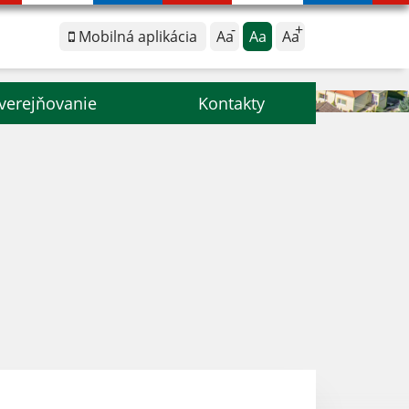
Mobilná aplikácia
Aa
Aa
Aa
verejňovanie
Kontakty