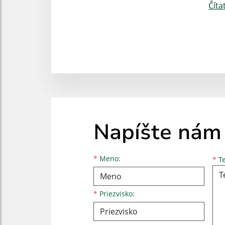
Číta
Napíšte nám
Meno
Priezvisko
E-mailová adresa
*
Meno:
*
Te
*
Priezvisko: