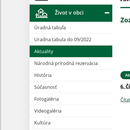
Život v obci
Zo
Úradná tabuľa
Uradna tabula do 09/2022
Aktuality
Národná prírodná rezervácia
História
Ak
6. Č
Súčasnosť
Fotogaléria
Číta
Videogaléria
Kultúra