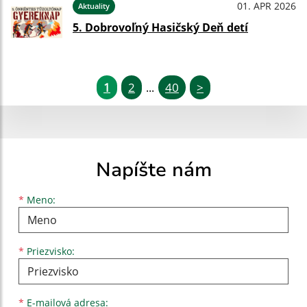
01. APR 2026
Aktuality
5. Dobrovoľný Hasičský Deň detí
1
2
40
>
...
Napíšte nám
Meno
Priezvisko
E-mailová adresa
*
Meno:
*
Priezvisko:
*
E-mailová adresa: