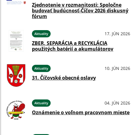
Zjednotenie v rozmanitosti: Spoločne
budovať budúcnosť-Číčov 2026 diskusný
fórum
17. JÚN 2026
Aktuality
ZBER, SEPARÁCIA a RECYKLÁCIA
použitých batérií a akumulátorov
10. JÚN 2026
Aktuality
31. Číčovské obecné oslavy
04. JÚN 2026
Aktuality
Oznámenie o voľnom pracovnom mieste