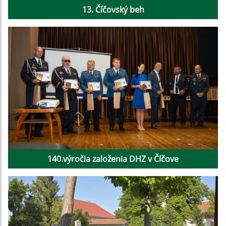
13. Číčovský beh
140.výročia založenia DHZ v Číčove