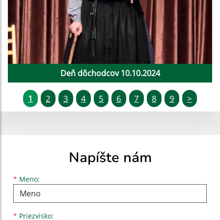
Deň dôchodcov 10.10.2024
1
2
3
4
5
6
7
8
9
>
Napíšte nám
Meno
Priezvisko
E-mailová adresa
*
Meno:
*
Priezvisko: