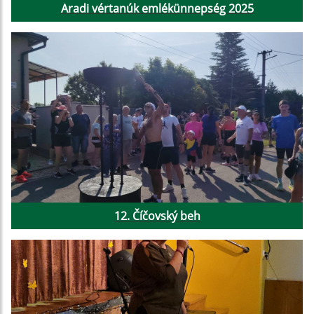
Aradi vértanúk emlékünnepség 2025
12. Číčovský beh