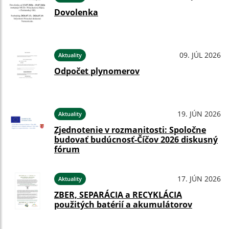
Dovolenka
09. JÚL 2026
Aktuality
Odpočet plynomerov
19. JÚN 2026
Aktuality
Zjednotenie v rozmanitosti: Spoločne
budovať budúcnosť-Číčov 2026 diskusný
fórum
17. JÚN 2026
Aktuality
ZBER, SEPARÁCIA a RECYKLÁCIA
použitých batérií a akumulátorov