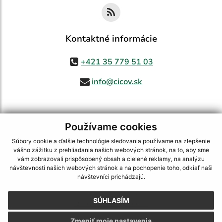
Kontaktné informácie
+421 35 779 51 03
info@cicov.sk
Používame cookies
využite možnosť získavania aktuálnych informácií s využitím RSS
,
CMS systém (redakčný) systém ECHELON 2,
Mapa stránok
,
web portál
,
Súbory cookie a ďalšie technológie sledovania používame na zlepšenie
webhosting
,
webex.digital, s.r.o.
,
domény
,
registrácia domény
,
vášho zážitku z prehliadania našich webových stránok, na to, aby sme
spoločnosť webex.digital, s.r.o.
,
technický prevádzkovateľ
vám zobrazovali prispôsobený obsah a cielené reklamy, na analýzu
návštevnosti našich webových stránok a na pochopenie toho, odkiaľ naši
Posledná aktualizácia:
03.08.2026
návštevníci prichádzajú.
Vytlačiť stránku
|
Vyhlásenie o prístupnosti
SÚHLASÍM
Autorské práva
|
Cookies
Zmeniť moje nastavenia