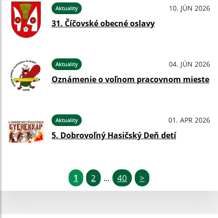
10. JÚN 2026
Aktuality
31. Číčovské obecné oslavy
04. JÚN 2026
Aktuality
Oznámenie o voľnom pracovnom mieste
01. APR 2026
Aktuality
5. Dobrovoľný Hasičský Deň detí
1
2
40
>
...