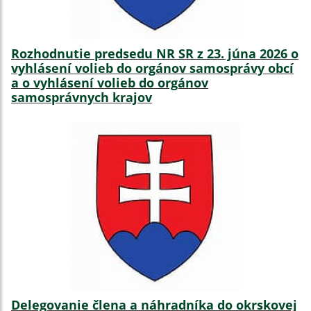
Rozhodnutie predsedu NR SR z 23. júna 2026 o
vyhlásení volieb do orgánov samosprávy obcí
a o vyhlásení volieb do orgánov
samosprávnych krajov
Delegovanie člena a náhradníka do okrskovej