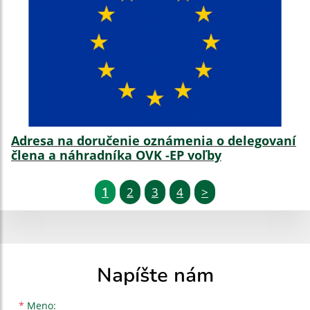
Adresa na doručenie oznámenia o delegovaní
člena a náhradníka OVK -EP voľby
1
2
3
4
>
Napíšte nám
Meno
Priezvisko
E-mailová adresa
*
Meno: