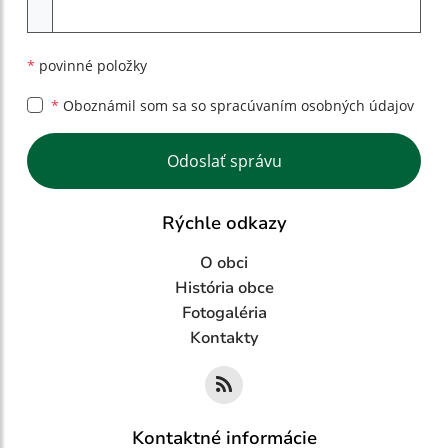
Príloha
*
povinné položky
*
Oboznámil som sa so
spracúvaním osobných údajov
Google reCaptcha Response
Odoslať správu
Rýchle odkazy
O obci
História obce
Fotogaléria
Kontakty
Kontaktné informácie