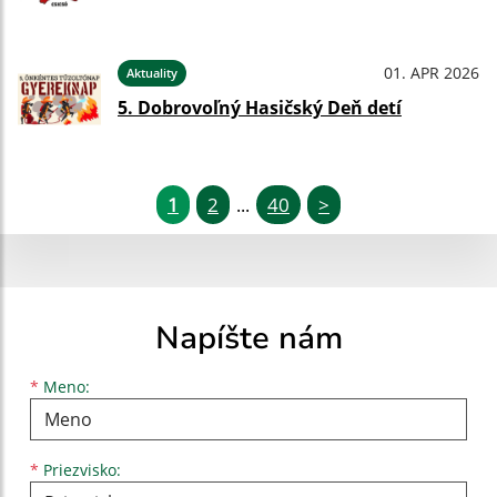
01. APR 2026
Aktuality
5. Dobrovoľný Hasičský Deň detí
1
2
40
>
...
Napíšte nám
Meno
Priezvisko
E-mailová adresa
*
Meno:
*
Priezvisko: