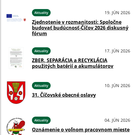
19. JÚN 2026
Aktuality
Zjednotenie v rozmanitosti: Spoločne
budovať budúcnosť-Číčov 2026 diskusný
fórum
17. JÚN 2026
Aktuality
ZBER, SEPARÁCIA a RECYKLÁCIA
použitých batérií a akumulátorov
10. JÚN 2026
Aktuality
31. Číčovské obecné oslavy
04. JÚN 2026
Aktuality
Oznámenie o voľnom pracovnom mieste