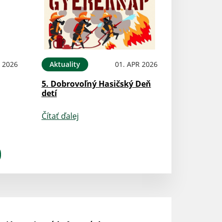
N 2026
Aktuality
01. APR 2026
5. Dobrovoľný Hasičský Deň
detí
Čítať ďalej