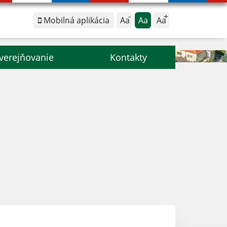
Mobilná aplikácia
Aa
Aa
Aa
verejňovanie
Kontakty