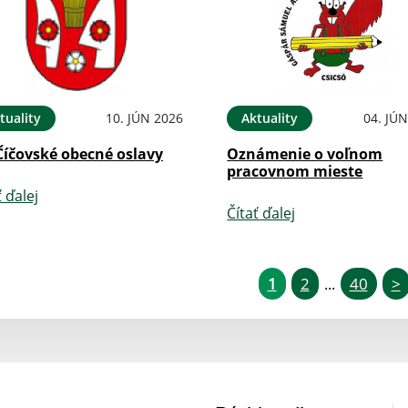
tuality
10. JÚN 2026
Aktuality
04. JÚ
Číčovské obecné oslavy
Oznámenie o voľnom
pracovnom mieste
ť ďalej
Čítať ďalej
1
2
40
>
...