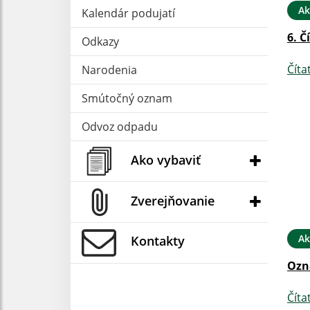
Ak
Kalendár podujatí
6. Č
Odkazy
Číta
Narodenia
Smútočný oznam
Odvoz odpadu
Ako vybaviť
Zverejňovanie
Ak
Kontakty
Ozn
Číta