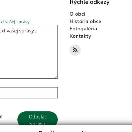
Rýchle odkazy
O obci
Text vašej správy...
História obce
xt vašej správy:
Fotogaléria
Kontakty
Google reCaptcha Response
Odoslať
ím
správu