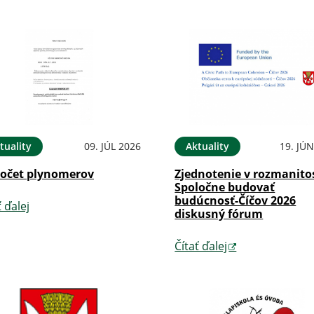
tuality
09. JÚL 2026
Aktuality
19. JÚ
očet plynomerov
Zjednotenie v rozmanitos
Spoločne budovať
budúcnosť-Číčov 2026
ť ďalej
diskusný fórum
Čítať ďalej