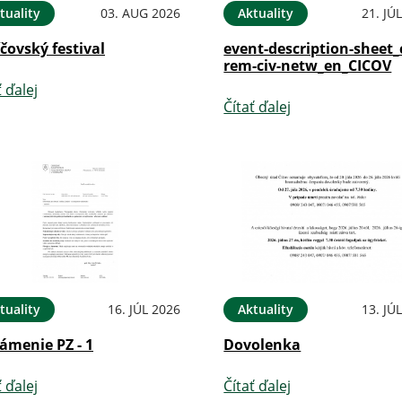
tuality
03. AUG 2026
Aktuality
21. JÚ
íčovský festival
event-description-sheet_
rem-civ-netw_en_CICOV
ť ďalej
Čítať ďalej
tuality
16. JÚL 2026
Aktuality
13. JÚ
ámenie PZ - 1
Dovolenka
ť ďalej
Čítať ďalej