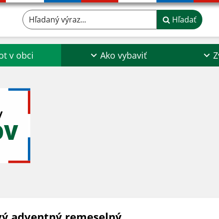
Hľadaný výraz...
Hľadať
ot v obci
Ako vybaviť
Z
y
OV
vý adventný remeselný