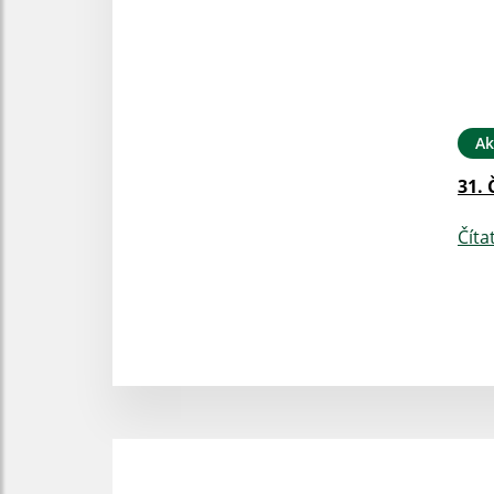
Ak
31. 
Číta