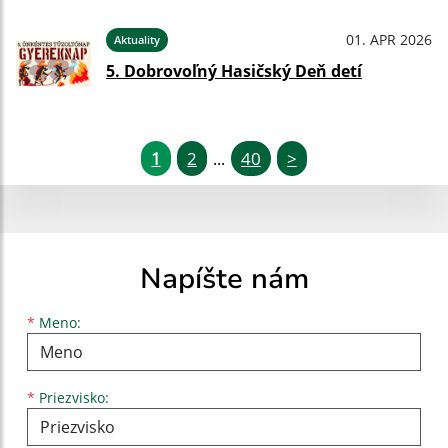
01. APR 2026
Aktuality
5. Dobrovoľný Hasičský Deň detí
1
2
40
>
...
Napíšte nám
Meno
Priezvisko
E-mailová adresa
*
Meno:
*
Priezvisko: