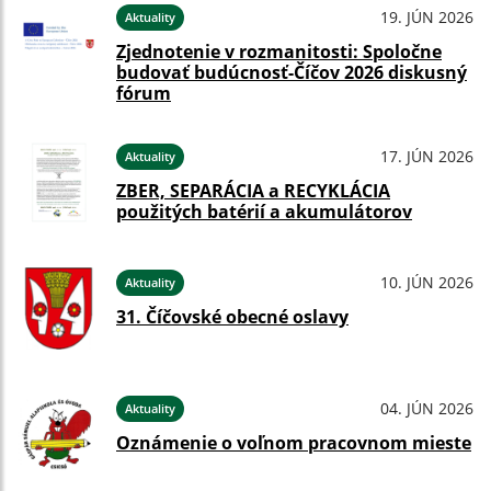
19. JÚN 2026
Aktuality
Zjednotenie v rozmanitosti: Spoločne
budovať budúcnosť-Číčov 2026 diskusný
fórum
17. JÚN 2026
Aktuality
ZBER, SEPARÁCIA a RECYKLÁCIA
použitých batérií a akumulátorov
10. JÚN 2026
Aktuality
31. Číčovské obecné oslavy
04. JÚN 2026
Aktuality
Oznámenie o voľnom pracovnom mieste