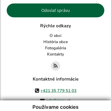
Google reCaptcha Response
Odoslať správu
Rýchle odkazy
O obci
História obce
Fotogaléria
Kontakty
Kontaktné informácie
+421 35 779 51 03
info@cicov.sk
Používame cookies