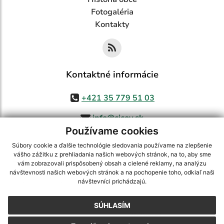
Fotogaléria
Kontakty
Kontaktné informácie
+421 35 779 51 03
info@cicov.sk
Používame cookies
Súbory cookie a ďalšie technológie sledovania používame na zlepšenie
vášho zážitku z prehliadania našich webových stránok, na to, aby sme
využite možnosť získavania aktuálnych informácií s využitím RSS
,
vám zobrazovali prispôsobený obsah a cielené reklamy, na analýzu
CMS systém (redakčný) systém ECHELON 2,
Mapa stránok
,
web portál
,
návštevnosti našich webových stránok a na pochopenie toho, odkiaľ naši
návštevníci prichádzajú.
webhosting
,
webex.digital, s.r.o.
,
domény
,
registrácia domény
,
spoločnosť webex.digital, s.r.o.
,
technický prevádzkovateľ
SÚHLASÍM
Posledná aktualizácia:
03.08.2026