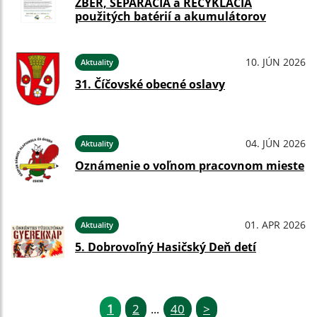
ZBER, SEPARÁCIA a RECYKLÁCIA
použitých batérií a akumulátorov
10. JÚN 2026
Aktuality
31. Číčovské obecné oslavy
04. JÚN 2026
Aktuality
Oznámenie o voľnom pracovnom mieste
01. APR 2026
Aktuality
5. Dobrovoľný Hasičský Deň detí
1
2
40
>
...