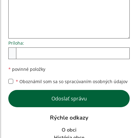
Príloha:
Príloha
*
povinné položky
*
Oboznámil som sa so
spracúvaním osobných údajov
Google reCaptcha Response
Odoslať správu
Rýchle odkazy
O obci
História obce