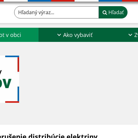
Hľadaný výraz...
Hľadať
ot v obci
Ako vybaviť
Z
y
OV
rušenie distribúcie elektriny