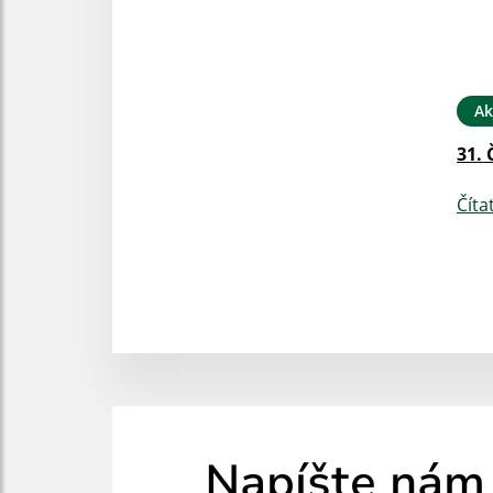
Ak
31. 
Číta
Napíšte nám