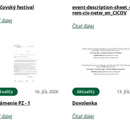
íčovský festival
event-description-sheet_
rem-civ-netw_en_CICOV
ť ďalej
Čítať ďalej
tuality
16. JÚL 2026
Aktuality
13. JÚ
ámenie PZ - 1
Dovolenka
ť ďalej
Čítať ďalej