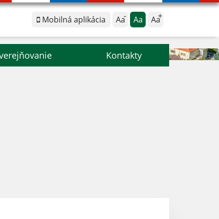
Mobilná aplikácia
Aa
Aa
Aa
verejňovanie
Kontakty