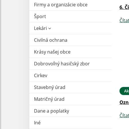
Firmy a organizácie obce
6. Č
Šport
Číta
Lekári
Civilná ochrana
Krásy našej obce
Dobrovoľný hasičský zbor
Cirkev
Stavebný úrad
Ak
Matričný úrad
Ozn
Dane a poplatky
Číta
Iné