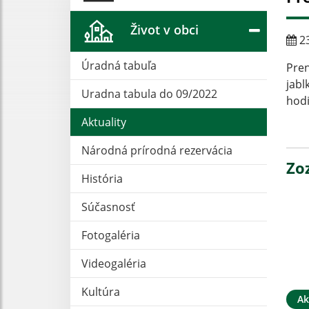
Život v obci
23
Úradná tabuľa
Pre
jabl
Uradna tabula do 09/2022
hodi
Aktuality
Národná prírodná rezervácia
Zo
História
Súčasnosť
Fotogaléria
Videogaléria
Kultúra
Ak