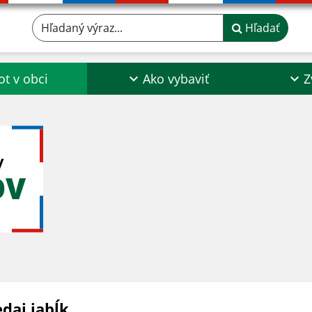
Hľadaný výraz...
Hľadať
ot v obci
Ako vybaviť
Z
y
OV
daj jabĺk