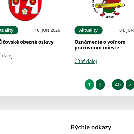
tuality
10. JÚN 2026
Aktuality
04. JÚ
Číčovské obecné oslavy
Oznámenie o voľnom
pracovnom mieste
ť ďalej
Čítať ďalej
1
2
40
>
...
Rýchle odkazy