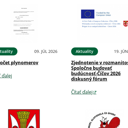
tuality
09. JÚL 2026
Aktuality
19. JÚ
očet plynomerov
Zjednotenie v rozmanitos
Spoločne budovať
budúcnosť-Číčov 2026
ť ďalej
diskusný fórum
Čítať ďalej