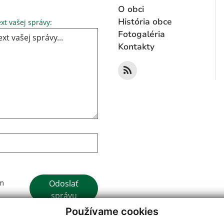
O obci
Text vašej správy...
História obce
xt vašej správy:
Fotogaléria
Kontakty
Google reCaptcha Response
Odoslať
ím
správu
Používame cookies