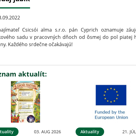
.09.2022
najímateľ Csicsói alma s.r.o. pán Cyprich oznamuje záu
kového sadu v pracovných dňoch od ôsmej do pol piatej 
ny. Každého srdečne očakávajú!
znam aktualít:
tuality
03. AUG 2026
Aktuality
21. JÚ