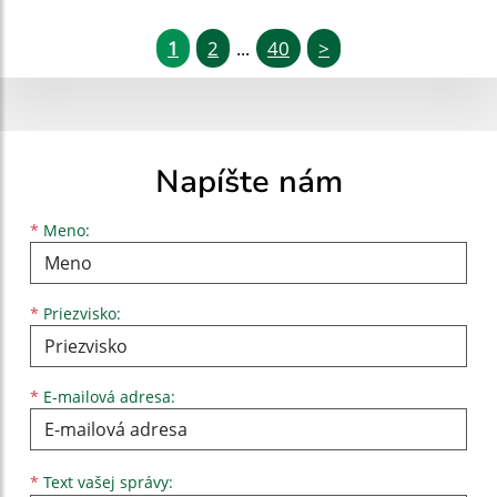
1
2
40
>
...
Napíšte nám
Meno
Priezvisko
E-mailová adresa
*
Meno:
*
Priezvisko:
*
E-mailová adresa:
Text vašej správy...
*
Text vašej správy: