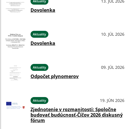
13. JÚL 2026
Aktuality
Dovolenka
10. JÚL 2026
Aktuality
Dovolenka
09. JÚL 2026
Aktuality
Odpočet plynomerov
19. JÚN 2026
Aktuality
Zjednotenie v rozmanitosti: Spoločne
budovať budúcnosť-Číčov 2026 diskusný
fórum