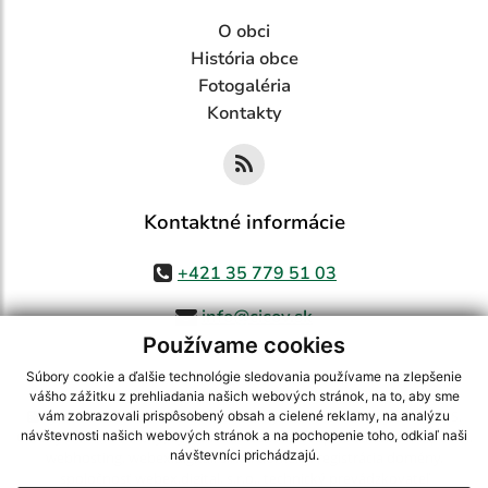
O obci
História obce
Fotogaléria
Kontakty
Kontaktné informácie
+421 35 779 51 03
info@cicov.sk
Používame cookies
Súbory cookie a ďalšie technológie sledovania používame na zlepšenie
vášho zážitku z prehliadania našich webových stránok, na to, aby sme
využite možnosť získavania aktuálnych informácií s využitím RSS
,
vám zobrazovali prispôsobený obsah a cielené reklamy, na analýzu
CMS systém (redakčný) systém ECHELON 2,
Mapa stránok
,
web portál
,
návštevnosti našich webových stránok a na pochopenie toho, odkiaľ naši
návštevníci prichádzajú.
webhosting
,
webex.digital, s.r.o.
,
domény
,
registrácia domény
,
spoločnosť webex.digital, s.r.o.
,
technický prevádzkovateľ