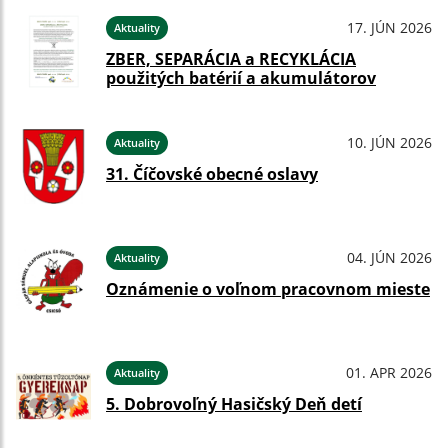
17. JÚN 2026
Aktuality
ZBER, SEPARÁCIA a RECYKLÁCIA
použitých batérií a akumulátorov
10. JÚN 2026
Aktuality
31. Číčovské obecné oslavy
04. JÚN 2026
Aktuality
Oznámenie o voľnom pracovnom mieste
01. APR 2026
Aktuality
5. Dobrovoľný Hasičský Deň detí