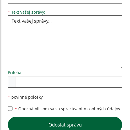
Text vašej správy...
*
Text vašej správy:
Príloha:
Príloha
*
povinné položky
*
Oboznámil som sa so
spracúvaním osobných údajov
Google reCaptcha Response
Odoslať správu