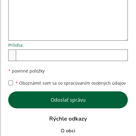
Príloha:
Príloha
*
povinné položky
*
Oboznámil som sa so
spracúvaním osobných údajov
Google reCaptcha Response
Odoslať správu
Rýchle odkazy
O obci