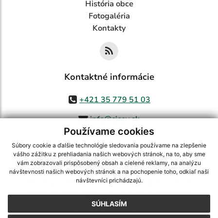
História obce
Fotogaléria
Kontakty
Kontaktné informácie
+421 35 779 51 03
info@cicov.sk
Používame cookies
Súbory cookie a ďalšie technológie sledovania používame na zlepšenie
vášho zážitku z prehliadania našich webových stránok, na to, aby sme
využite možnosť získavania aktuálnych informácií s využitím RSS
,
vám zobrazovali prispôsobený obsah a cielené reklamy, na analýzu
návštevnosti našich webových stránok a na pochopenie toho, odkiaľ naši
CMS systém (redakčný) systém ECHELON 2,
Mapa stránok
,
web portál
,
návštevníci prichádzajú.
webhosting
,
webex.digital, s.r.o.
,
domény
,
registrácia domény
,
spoločnosť webex.digital, s.r.o.
,
technický prevádzkovateľ
SÚHLASÍM
Posledná aktualizácia:
03.08.2026