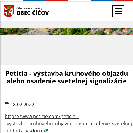
Oficiálne stránky
OBEC ČÍČOV
Petícia - výstavba kruhového objazdu
alebo osadenie svetelnej signalizácie
18.02.2022
https://www.peticie.com/peticia_-
_vystavba_kruhoveho_objazdu_alebo_osadenie_svetelnej_sig
_odboka_ia#form