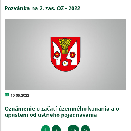
Pozvánka na 2. zas. OZ - 2022
10.05.2022
Oznámenie o začatí územného konania a o
upustení od ústneho pojednávania
1
2
16
>
...