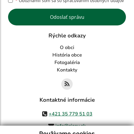
*
Oboznámil som sa so
spracúvaním osobných údajov
Google reCaptcha Response
Odoslať správu
Rýchle odkazy
O obci
História obce
Fotogaléria
Kontakty
Kontaktné informácie
+421 35 779 51 03
info@cicov.sk
Používame cookies