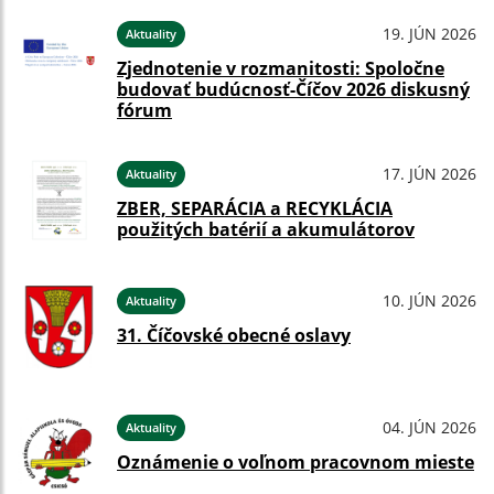
19. JÚN 2026
Aktuality
Zjednotenie v rozmanitosti: Spoločne
budovať budúcnosť-Číčov 2026 diskusný
fórum
17. JÚN 2026
Aktuality
ZBER, SEPARÁCIA a RECYKLÁCIA
použitých batérií a akumulátorov
10. JÚN 2026
Aktuality
31. Číčovské obecné oslavy
04. JÚN 2026
Aktuality
Oznámenie o voľnom pracovnom mieste