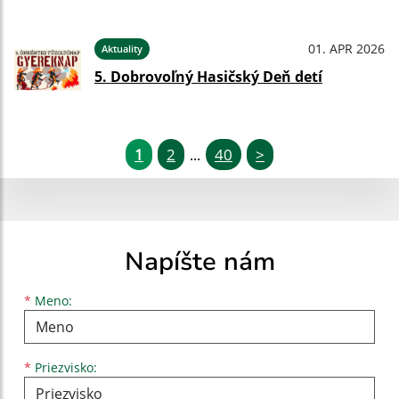
01. APR 2026
Aktuality
5. Dobrovoľný Hasičský Deň detí
1
2
40
>
...
Napíšte nám
Meno
Priezvisko
E-mailová adresa
*
Meno:
*
Priezvisko: