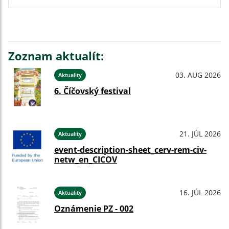
Zoznam aktualít:
03. AUG 2026
Aktuality
6. Číčovský festival
21. JÚL 2026
Aktuality
event-description-sheet_cerv-rem-civ-
netw_en_CICOV
16. JÚL 2026
Aktuality
Oznámenie PZ - 002