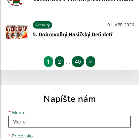
01. APR 2026
Aktuality
5. Dobrovoľný Hasičský Deň detí
1
2
40
>
...
Napíšte nám
Meno
Priezvisko
E-mailová adresa
*
Meno:
*
Priezvisko: