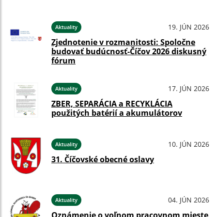
19. JÚN 2026
Aktuality
Zjednotenie v rozmanitosti: Spoločne
budovať budúcnosť-Číčov 2026 diskusný
fórum
17. JÚN 2026
Aktuality
ZBER, SEPARÁCIA a RECYKLÁCIA
použitých batérií a akumulátorov
10. JÚN 2026
Aktuality
31. Číčovské obecné oslavy
04. JÚN 2026
Aktuality
Oznámenie o voľnom pracovnom mieste