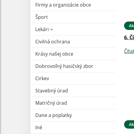
Firmy a organizácie obce
Šport
Ak
Lekári
6. Č
Civilná ochrana
Číta
Krásy našej obce
Dobrovoľný hasičský zbor
Cirkev
Stavebný úrad
Matričný úrad
Dane a poplatky
Ak
Iné