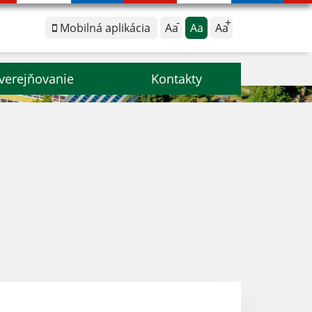
Mobilná aplikácia
Aa
Aa
Aa
verejňovanie
Kontakty