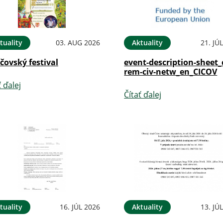
tuality
03. AUG 2026
Aktuality
21. JÚ
íčovský festival
event-description-sheet_
rem-civ-netw_en_CICOV
ť ďalej
Čítať ďalej
tuality
16. JÚL 2026
Aktuality
13. JÚ