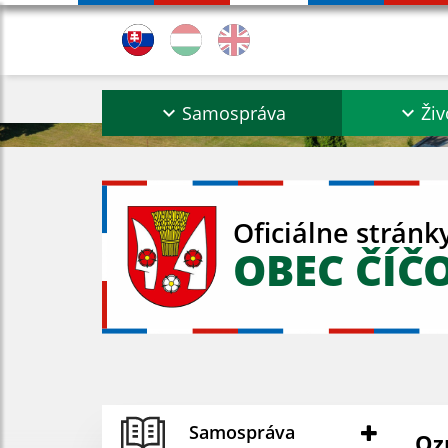
Samospráva
Živ
Oficiálne stránk
OBEC ČÍČ
Samospráva
Oz