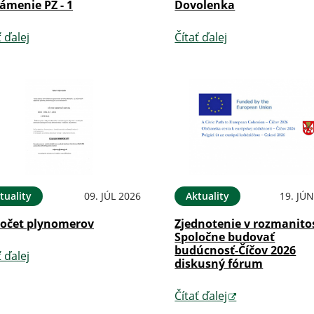
ámenie PZ - 1
Dovolenka
ť ďalej
Čítať ďalej
tuality
09. JÚL 2026
Aktuality
19. JÚ
očet plynomerov
Zjednotenie v rozmanitos
Spoločne budovať
budúcnosť-Číčov 2026
ť ďalej
diskusný fórum
Čítať ďalej