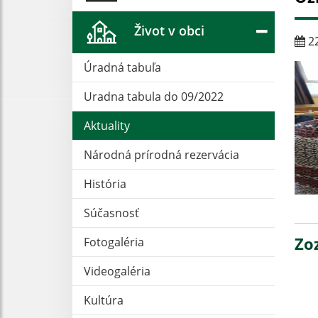
Život v obci
22
Úradná tabuľa
Uradna tabula do 09/2022
Aktuality
Národná prírodná rezervácia
História
Súčasnosť
Zo
Fotogaléria
Videogaléria
Kultúra