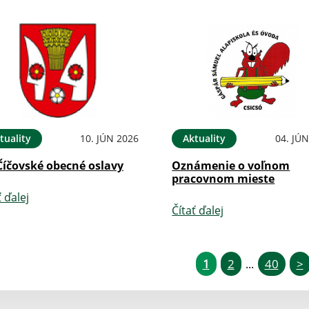
tuality
10. JÚN 2026
Aktuality
04. JÚ
Číčovské obecné oslavy
Oznámenie o voľnom
pracovnom mieste
ť ďalej
Čítať ďalej
1
2
40
>
...