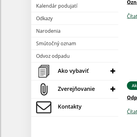
Ozn
Kalendár podujatí
Číta
Odkazy
Narodenia
Smútočný oznam
Odvoz odpadu
Ako vybaviť
Ak
Zverejňovanie
Odp
Kontakty
Číta