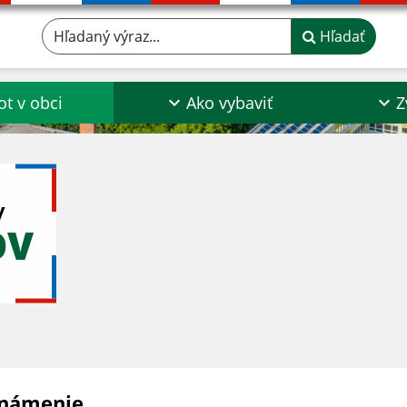
Hľadaný výraz...
Hľadať
ot v obci
Ako vybaviť
Z
y
OV
námenie