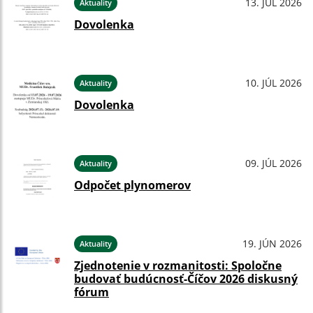
13. JÚL 2026
Aktuality
Dovolenka
10. JÚL 2026
Aktuality
Dovolenka
09. JÚL 2026
Aktuality
Odpočet plynomerov
19. JÚN 2026
Aktuality
Zjednotenie v rozmanitosti: Spoločne
budovať budúcnosť-Číčov 2026 diskusný
fórum