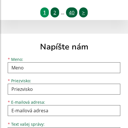
1
2
40
>
...
Napíšte nám
Meno
Priezvisko
E-mailová adresa
*
Meno:
*
Priezvisko:
*
E-mailová adresa:
Text vašej správy...
*
Text vašej správy: