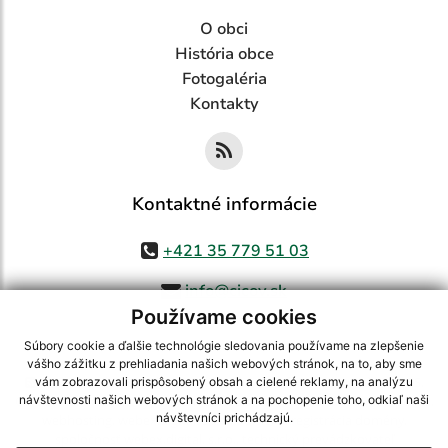
O obci
História obce
Fotogaléria
Kontakty
Kontaktné informácie
+421 35 779 51 03
info@cicov.sk
Používame cookies
Súbory cookie a ďalšie technológie sledovania používame na zlepšenie
vášho zážitku z prehliadania našich webových stránok, na to, aby sme
využite možnosť získavania aktuálnych informácií s využitím RSS
,
vám zobrazovali prispôsobený obsah a cielené reklamy, na analýzu
CMS systém (redakčný) systém ECHELON 2,
Mapa stránok
,
web portál
,
návštevnosti našich webových stránok a na pochopenie toho, odkiaľ naši
návštevníci prichádzajú.
webhosting
,
webex.digital, s.r.o.
,
domény
,
registrácia domény
,
spoločnosť webex.digital, s.r.o.
,
technický prevádzkovateľ