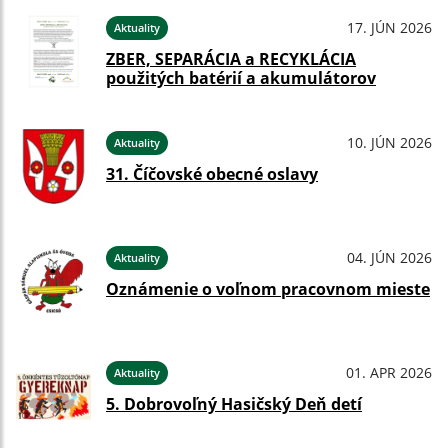
17. JÚN 2026
Aktuality
ZBER, SEPARÁCIA a RECYKLÁCIA
použitých batérií a akumulátorov
10. JÚN 2026
Aktuality
31. Číčovské obecné oslavy
04. JÚN 2026
Aktuality
Oznámenie o voľnom pracovnom mieste
01. APR 2026
Aktuality
5. Dobrovoľný Hasičský Deň detí