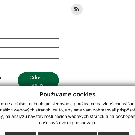
Google reCaptcha Response
Odoslať
ím
správu
Používame cookies
okie a ďalšie technológie sledovania používame na zlepšenie vášho
 našich webových stránok, na to, aby sme vám zobrazovali prispôs
my, na analýzu návštevnosti našich webových stránok a na pochopeni
webdesign
|
naši návštevníci prichádzajú.
.
,
o.
,