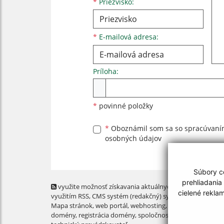
*
Priezvisko:
*
E-mailová adresa:
Príloha:
Príloha
*
povinné položky
*
Oboznámil som sa so
spracúvan
osobných údajov
Súbory co
prehliadania
využite možnosť získavania aktuálnych informácií s
cielené rekla
využitím RSS
, CMS systém (redakčný) systém ECHELON 2,
Mapa stránok
,
web portál
,
webhosting
,
webex.digital, s.r.o
domény
,
registrácia domény
,
spoločnosť webex.digital, s.r.