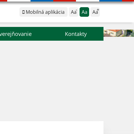
Mobilná aplikácia
Aa
Aa
Aa
verejňovanie
Kontakty