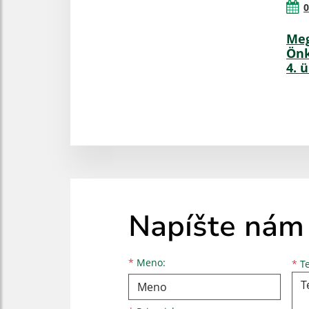
0
Meg
Önk
4. 
Napíšte nám
Meno
Priezvisko
E-mailová adresa
*
Meno:
*
Te