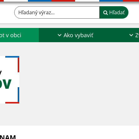
Hľadaný výraz...
Hľadať
ot v obci
Ako vybaviť
Z
y
OV
ZNAM