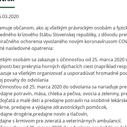
.03.2020
amuje občanom, ako aj všetkým právnickým osobám a fyzic
edného krízového štábu Slovenskej republiky, z dôvodu prev
iračného ochorenia vyvolaného novým koronavírusom COVID
até nasledovné opatrenia:
etkým osobám sa zakazuje s účinnosťou od 25. marca 2020 
jnosti bez prekrytia horných dýchacích ciest (napríklad respir
kazuje sa všetkým organizovať a usporadúvať hromadné podu
nej povahy do odvolania
účinnosťou od 25. marca 2020 do odvolania sa nariaďuje pre 
edajne potravín, mäsa, chleba a pečiva, ovocia a zeleniny, p
dojčatá a malé deti a predajne potravín na osobitné lekárske
kárne, predajne a výdajne zdravotníckych pomôcok,
edajne drogérie,predajne novín a tlačovín,
dajne s krmivom pre zvieratá a veterinárnych ambulancií.