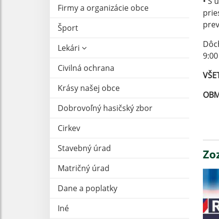
• S 
Firmy a organizácie obce
prie
prev
Šport
Dôch
Lekári
9:00
Civilná ochrana
VŠE
Krásy našej obce
OBM
Dobrovoľný hasičský zbor
Cirkev
Stavebný úrad
Zo
Matričný úrad
Dane a poplatky
Iné