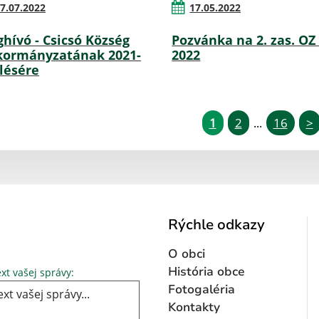
7.07.2022
17.05.2022
hívó - Csicsó Község
Pozvánka na 2. zas. OZ 
ormányzatának 2021-
2022
ülésére
1
2
16
>
...
Rýchle odkazy
O obci
Text vašej správy...
História obce
xt vašej správy:
Fotogaléria
Kontakty