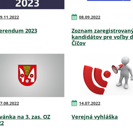
9.11.2022
08.09.2022
erendum 2023
Zoznam zaregistrovan
kandidátov pre voľby 
Číčov
7.08.2022
14.07.2022
vánka na 3. zas. OZ
Verejná vyhláška
22