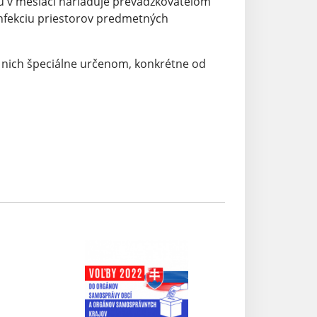
u v mesiaci nariaďuje prevádzkovateľom
nfekciu priestorov predmetných
 nich špeciálne určenom, konkrétne od