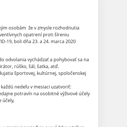
kým osobám že v zmysle rozhodnutia
entívnych opatrení proti šíreniu
-19, boli dňa 23. a 24. marca 2020
do odvolania vychádzať a pohybovať sa na
átor, rúško, šál, šatka, atď.
jatia športovej, kultúrnej, spoločenskej
každú nedeľu v mesiaci uzatvoriť:
redajne potravín na osobitné výživové účely
 účely,