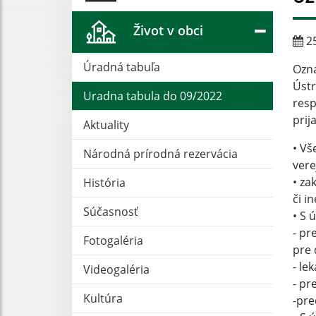
Život v obci
25
Úradná tabuľa
Ozn
Ústr
Uradna tabula do 09/2022
resp
prij
Aktuality
• Vš
Národná prírodná rezervácia
vere
• za
História
či i
Súčasnosť
• S 
- pr
Fotogaléria
pre 
- le
Videogaléria
- pr
Kultúra
-pre