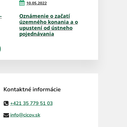
10.05.2022
-
Oznámenie o začatí
územného konania a o
upustení od ústneho
pojednávania
Kontaktné informácie
+421 35 779 51 03
info@cicov.sk