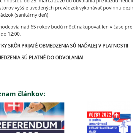
účinnosťou od 25. marca 2020 do odvolania pre každú nedeľ
storov vyššie uvedených prevádzok vykonávať povinnú dezi
ádzok (sanitárny deň).
odcovia nad 65 rokov budú môcť nakupovať len v čase pre
 do 12:00.
TKY SKÔR PRIJATÉ OBMEDZENIA SÚ NAĎALEJ V PLATNOSTI!
EDZENIA SÚ PLATNÉ DO ODVOLANIA!
znam článkov: