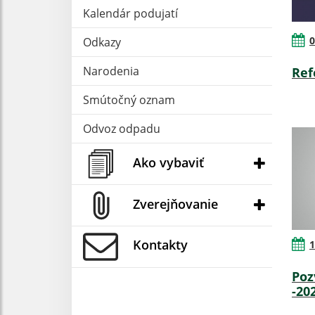
Kalendár podujatí
0
Odkazy
Narodenia
Ref
Smútočný oznam
Odvoz odpadu
Ako vybaviť
Zverejňovanie
Kontakty
1
Poz
-20