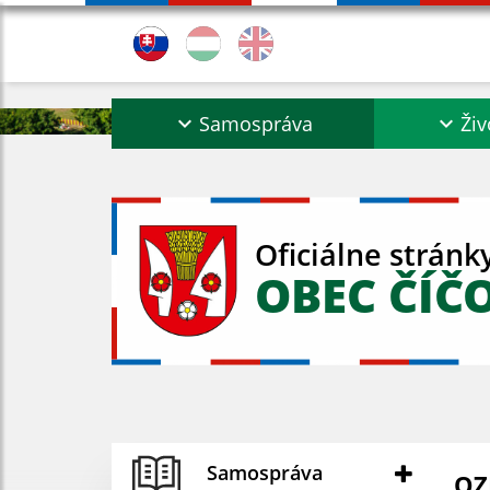
Samospráva
Živ
Oficiálne stránk
OBEC ČÍČ
Samospráva
O