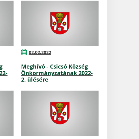
02.02.2022
g
Meghívó - Csicsó Község
22-
Önkormányzatának 2022-
2. ülésére