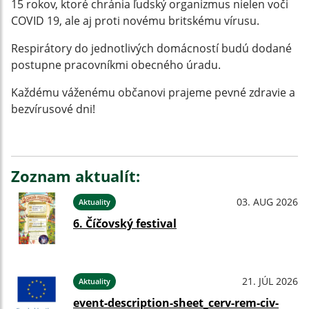
15 rokov, ktoré chránia ľudský organizmus nielen voči
COVID 19, ale aj proti novému britskému vírusu.
Respirátory do jednotlivých domácností budú dodané
postupne pracovníkmi obecného úradu.
Každému váženému občanovi prajeme pevné zdravie a
bezvírusové dni!
Zoznam aktualít:
03. AUG 2026
Aktuality
6. Číčovský festival
21. JÚL 2026
Aktuality
event-description-sheet_cerv-rem-civ-