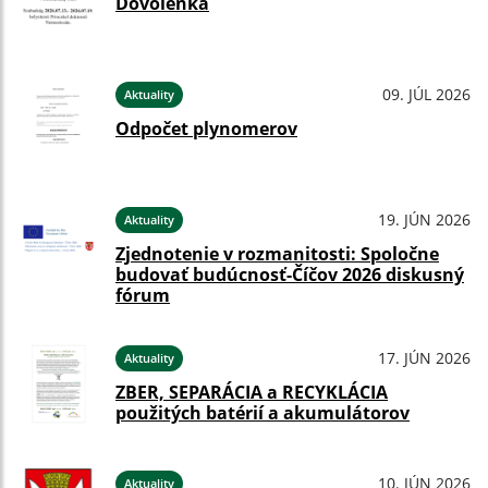
Dovolenka
09. JÚL 2026
Aktuality
Odpočet plynomerov
19. JÚN 2026
Aktuality
Zjednotenie v rozmanitosti: Spoločne
budovať budúcnosť-Číčov 2026 diskusný
fórum
17. JÚN 2026
Aktuality
ZBER, SEPARÁCIA a RECYKLÁCIA
použitých batérií a akumulátorov
10. JÚN 2026
Aktuality