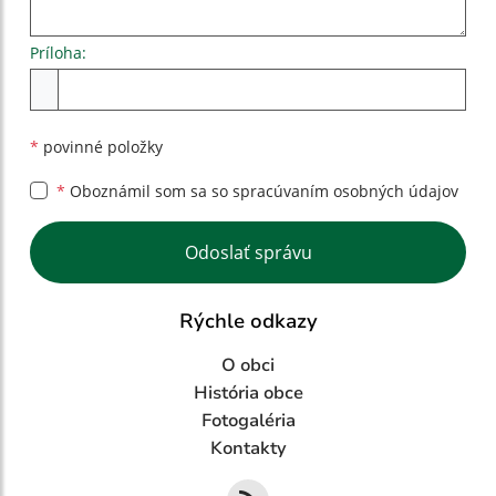
Príloha:
Príloha
*
povinné položky
*
Oboznámil som sa so
spracúvaním osobných údajov
Google reCaptcha Response
Odoslať správu
Rýchle odkazy
O obci
História obce
Fotogaléria
Kontakty