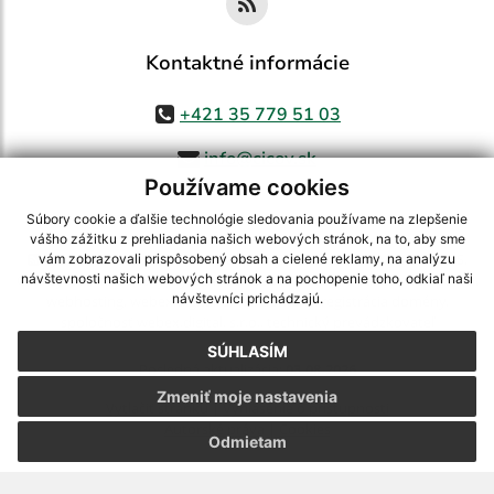
Kontaktné informácie
+421 35 779 51 03
info@cicov.sk
Používame cookies
Súbory cookie a ďalšie technológie sledovania používame na zlepšenie
vášho zážitku z prehliadania našich webových stránok, na to, aby sme
využite možnosť získavania aktuálnych informácií s využitím RSS
,
vám zobrazovali prispôsobený obsah a cielené reklamy, na analýzu
CMS systém (redakčný) systém ECHELON 2,
Mapa stránok
,
web portál
,
návštevnosti našich webových stránok a na pochopenie toho, odkiaľ naši
návštevníci prichádzajú.
webhosting
,
webex.digital, s.r.o.
,
domény
,
registrácia domény
,
spoločnosť webex.digital, s.r.o.
,
technický prevádzkovateľ
SÚHLASÍM
Posledná aktualizácia:
03.08.2026
Zmeniť moje nastavenia
Vytlačiť stránku
|
Vyhlásenie o prístupnosti
Autorské práva
|
Cookies
Odmietam