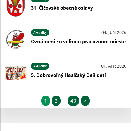
31. Číčovské obecné oslavy
04. JÚN 2026
Aktuality
Oznámenie o voľnom pracovnom mieste
01. APR 2026
Aktuality
5. Dobrovoľný Hasičský Deň detí
1
2
40
>
...