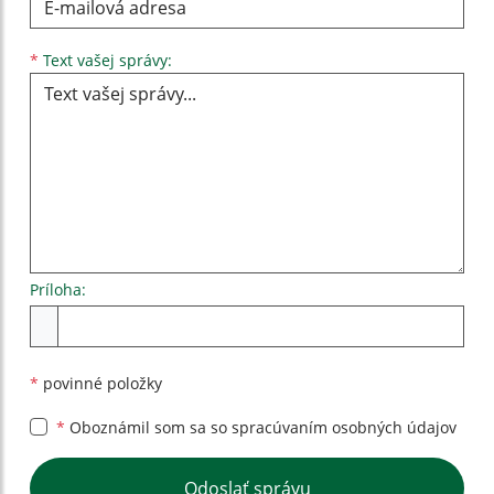
Text vašej správy...
*
Text vašej správy:
Príloha:
Príloha
*
povinné položky
*
Oboznámil som sa so
spracúvaním osobných údajov
Google reCaptcha Response
Odoslať správu