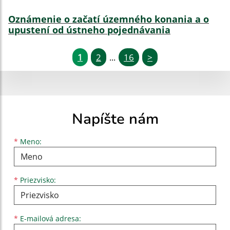
Oznámenie o začatí územného konania a o
upustení od ústneho pojednávania
1
2
16
>
...
Napíšte nám
Meno
Priezvisko
E-mailová adresa
*
Meno:
*
Priezvisko:
*
E-mailová adresa: