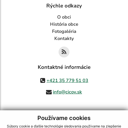
Rýchle odkazy
O obci
História obce
Fotogaléria
Kontakty
Kontaktné informácie
+421 35 779 51 03
info@cicov.sk
Používame cookies
využite možnosť získavania aktuálnych informácií s využitím RSS
,
CMS systém (redakčný) systém ECHELON 2,
Mapa stránok
,
web portál
,
Súbory cookie a ďalšie technológie sledovania používame na zlepšenie