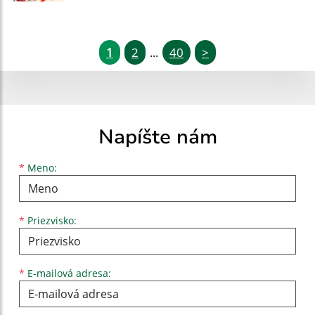
1
2
40
>
...
Napíšte nám
Meno
Priezvisko
E-mailová adresa
*
Meno:
*
Priezvisko:
*
E-mailová adresa: