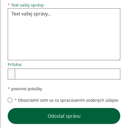
Text vašej správy...
*
Text vašej správy:
Príloha:
Príloha
*
povinné položky
*
Oboznámil som sa so
spracúvaním osobných údajov
Google reCaptcha Response
Odoslať správu