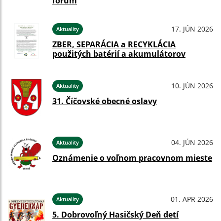
fórum
17. JÚN 2026
Aktuality
ZBER, SEPARÁCIA a RECYKLÁCIA
použitých batérií a akumulátorov
10. JÚN 2026
Aktuality
31. Číčovské obecné oslavy
04. JÚN 2026
Aktuality
Oznámenie o voľnom pracovnom mieste
01. APR 2026
Aktuality
5. Dobrovoľný Hasičský Deň detí