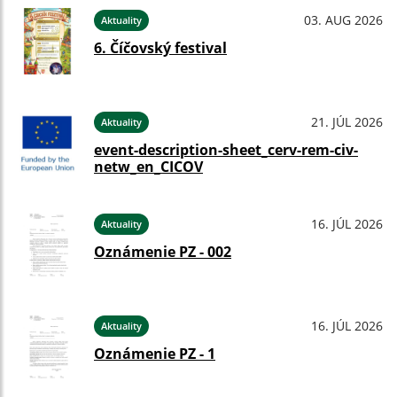
03. AUG 2026
Aktuality
6. Číčovský festival
21. JÚL 2026
Aktuality
event-description-sheet_cerv-rem-civ-
netw_en_CICOV
16. JÚL 2026
Aktuality
Oznámenie PZ - 002
16. JÚL 2026
Aktuality
Oznámenie PZ - 1