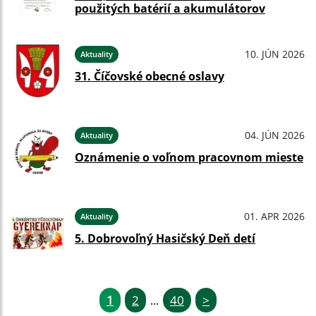
použitých batérií a akumulátorov
10. JÚN 2026
Aktuality
31. Číčovské obecné oslavy
04. JÚN 2026
Aktuality
Oznámenie o voľnom pracovnom mieste
01. APR 2026
Aktuality
5. Dobrovoľný Hasičský Deň detí
1
2
40
>
...