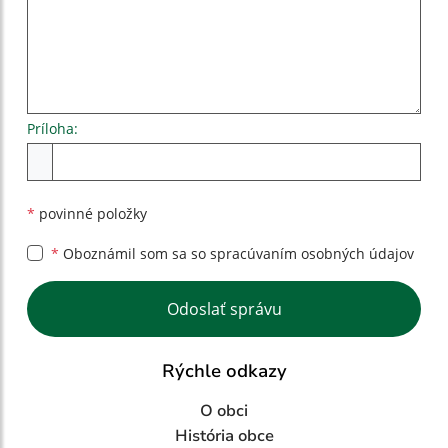
Príloha:
Príloha
*
povinné položky
*
Oboznámil som sa so
spracúvaním osobných údajov
Google reCaptcha Response
Odoslať správu
Rýchle odkazy
O obci
História obce