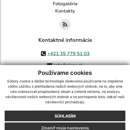
Fotogaléria
Kontakty
Kontaktné informácie
+421 35 779 51 03
info@cicov.sk
Používame cookies
Súbory cookie a ďalšie technológie sledovania používame na zlepšenie
vášho zážitku z prehliadania našich webových stránok, na to, aby sme
využite možnosť získavania aktuálnych informácií s využitím RSS
,
vám zobrazovali prispôsobený obsah a cielené reklamy, na analýzu
CMS systém (redakčný) systém ECHELON 2,
Mapa stránok
,
web portál
,
návštevnosti našich webových stránok a na pochopenie toho, odkiaľ naši
návštevníci prichádzajú.
webhosting
,
webex.digital, s.r.o.
,
domény
,
registrácia domény
,
spoločnosť webex.digital, s.r.o.
,
technický prevádzkovateľ
SÚHLASÍM
Posledná aktualizácia:
03.08.2026
Zmeniť moje nastavenia