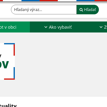
Hľadaný výraz...
Hľadať
ot v obci
Ako vybaviť
Z
y
OV
tuality