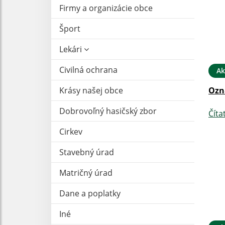
Firmy a organizácie obce
Šport
Lekári
Civilná ochrana
Ak
Krásy našej obce
Ozn
Dobrovoľný hasičský zbor
Číta
Cirkev
Stavebný úrad
Matričný úrad
Dane a poplatky
Iné