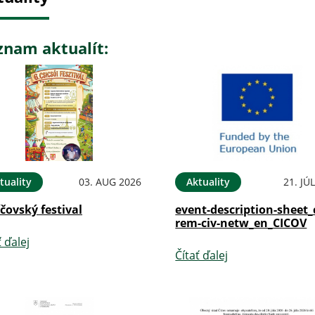
znam aktualít:
tuality
03. AUG 2026
Aktuality
21. JÚ
íčovský festival
event-description-sheet_
rem-civ-netw_en_CICOV
ť ďalej
Čítať ďalej