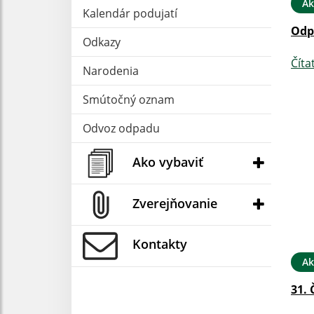
Ak
Kalendár podujatí
Odp
Odkazy
Číta
Narodenia
Smútočný oznam
Odvoz odpadu
Ako vybaviť
Zverejňovanie
Kontakty
Ak
31. 