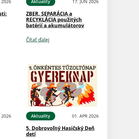
N 2026
Aktuality
17. JÚN 2026
ti:
ZBER, SEPARÁCIA a
RECYKLÁCIA použitých
batérií a akumulátorov
Čítať ďalej
N 2026
Aktuality
01. APR 2026
5. Dobrovoľný Hasičský Deň
detí