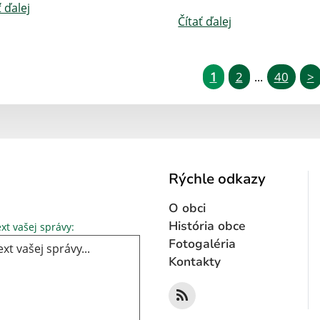
ť ďalej
Čítať ďalej
1
2
40
>
...
Rýchle odkazy
O obci
Text vašej správy...
História obce
xt vašej správy:
Fotogaléria
Kontakty