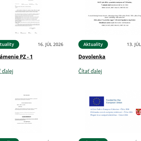
tuality
16. JÚL 2026
Aktuality
13. JÚ
ámenie PZ - 1
Dovolenka
ť ďalej
Čítať ďalej