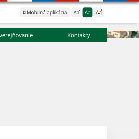
Mobilná aplikácia
Aa
Aa
Aa
verejňovanie
Kontakty