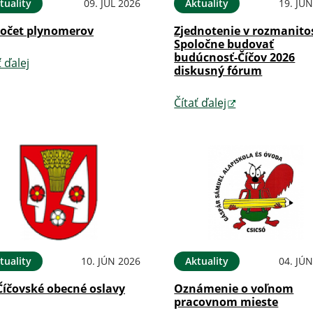
tuality
09. JÚL 2026
Aktuality
19. JÚ
očet plynomerov
Zjednotenie v rozmanitos
Spoločne budovať
budúcnosť-Číčov 2026
ť ďalej
diskusný fórum
Čítať ďalej
tuality
10. JÚN 2026
Aktuality
04. JÚ
Číčovské obecné oslavy
Oznámenie o voľnom
pracovnom mieste