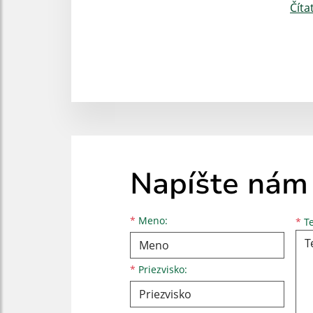
Číta
Napíšte nám
Meno
Priezvisko
E-mailová adresa
*
Meno:
*
Te
*
Priezvisko: