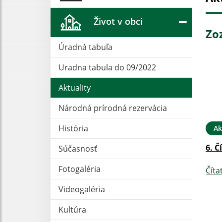
Život v obci
Zo
Úradná tabuľa
Uradna tabula do 09/2022
Aktuality
Národná prírodná rezervácia
História
Ak
6. Č
Súčasnosť
Fotogaléria
Číta
Videogaléria
Kultúra