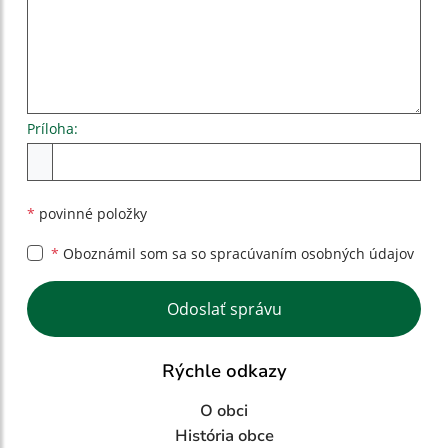
Príloha:
Príloha
*
povinné položky
*
Oboznámil som sa so
spracúvaním osobných údajov
Google reCaptcha Response
Odoslať správu
Rýchle odkazy
O obci
História obce