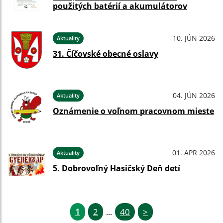
použitých batérií a akumulátorov
10. JÚN 2026
Aktuality
31. Číčovské obecné oslavy
04. JÚN 2026
Aktuality
Oznámenie o voľnom pracovnom mieste
01. APR 2026
Aktuality
5. Dobrovoľný Hasičský Deň detí
1
2
40
>
...