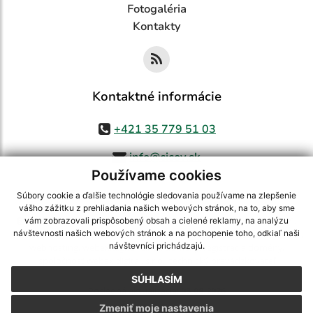
Fotogaléria
Kontakty
Kontaktné informácie
+421 35 779 51 03
info@cicov.sk
Používame cookies
Súbory cookie a ďalšie technológie sledovania používame na zlepšenie
vášho zážitku z prehliadania našich webových stránok, na to, aby sme
využite možnosť získavania aktuálnych informácií s využitím RSS
,
vám zobrazovali prispôsobený obsah a cielené reklamy, na analýzu
CMS systém (redakčný) systém ECHELON 2,
Mapa stránok
,
web portál
,
návštevnosti našich webových stránok a na pochopenie toho, odkiaľ naši
návštevníci prichádzajú.
webhosting
,
webex.digital, s.r.o.
,
domény
,
registrácia domény
,
spoločnosť webex.digital, s.r.o.
,
technický prevádzkovateľ
SÚHLASÍM
Posledná aktualizácia:
03.08.2026
Zmeniť moje nastavenia