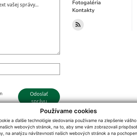
Fotogaléria
Kontakty
Google reCaptcha Response
Odoslať
ím
správu
Používame cookies
okie a ďalšie technológie sledovania používame na zlepšenie vášho
 našich webových stránok, na to, aby sme vám zobrazovali prispôs
my, na analýzu návštevnosti našich webových stránok a na pochopeni