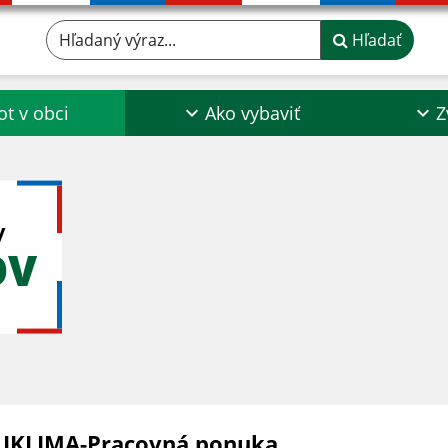
Hľadaný výraz...
Hľadať
ot v obci
Ako vybaviť
Z
y
OV
JKLIMA-Pracovná ponuka