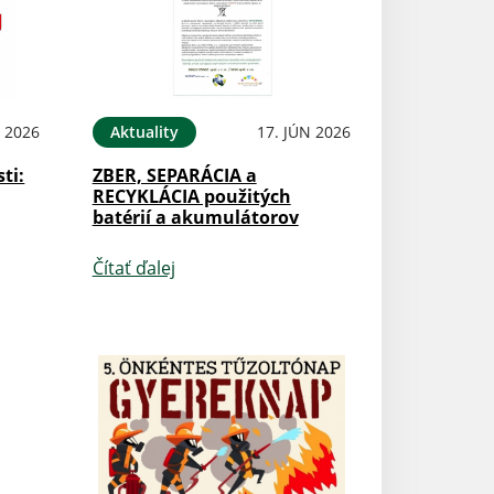
N 2026
Aktuality
17. JÚN 2026
ti:
ZBER, SEPARÁCIA a
RECYKLÁCIA použitých
batérií a akumulátorov
Čítať ďalej