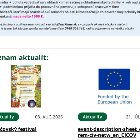
znam aktualít:
tuality
03. AUG 2026
Aktuality
21. JÚ
íčovský festival
event-description-sheet_
rem-civ-netw_en_CICOV