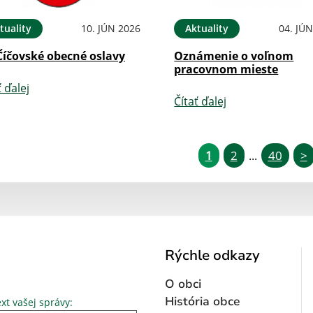
tuality
10. JÚN 2026
Aktuality
04. JÚ
Číčovské obecné oslavy
Oznámenie o voľnom
pracovnom mieste
ť ďalej
Čítať ďalej
1
2
40
>
...
Rýchle odkazy
O obci
Text vašej správy...
História obce
xt vašej správy: