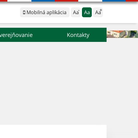
Mobilná aplikácia
Aa
Aa
Aa
verejňovanie
Kontakty