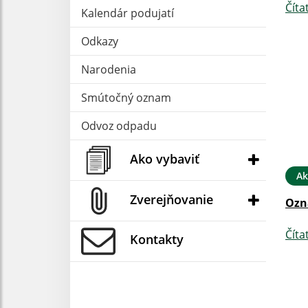
Číta
Kalendár podujatí
Odkazy
Narodenia
Smútočný oznam
Odvoz odpadu
Ako vybaviť
Ak
Zverejňovanie
Ozn
Číta
Kontakty