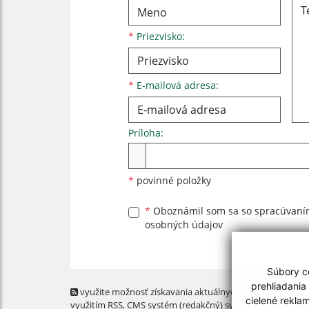
*
Priezvisko:
*
E-mailová adresa:
Príloha:
Príloha
*
povinné položky
*
Oboznámil som sa so
spracúvan
osobných údajov
Súbory co
prehliadania
využite možnosť získavania aktuálnych informácií s
cielené rekla
využitím RSS
, CMS systém (redakčný) systém ECHELON 2,