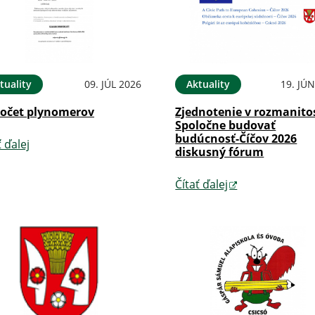
tuality
09. JÚL 2026
Aktuality
19. JÚ
očet plynomerov
Zjednotenie v rozmanitos
Spoločne budovať
budúcnosť-Číčov 2026
ť ďalej
diskusný fórum
Čítať ďalej