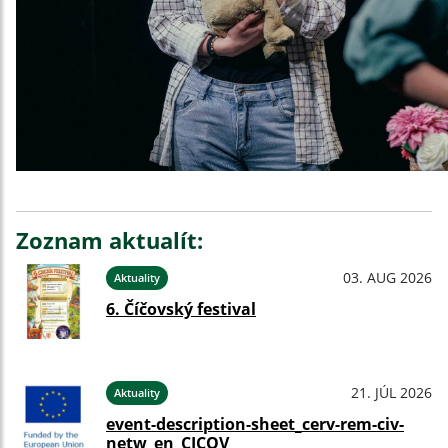
Zoznam aktualít:
03. AUG 2026
Aktuality
6. Číčovský festival
21. JÚL 2026
Aktuality
event-description-sheet_cerv-rem-civ-
netw_en_CICOV