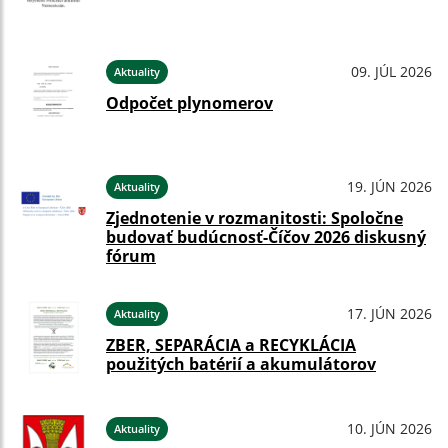
09. JÚL 2026
Aktuality
Odpočet plynomerov
19. JÚN 2026
Aktuality
Zjednotenie v rozmanitosti: Spoločne
budovať budúcnosť-Číčov 2026 diskusný
fórum
17. JÚN 2026
Aktuality
ZBER, SEPARÁCIA a RECYKLÁCIA
použitých batérií a akumulátorov
10. JÚN 2026
Aktuality