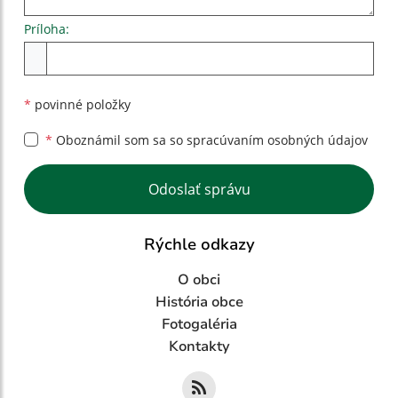
Príloha:
Príloha
*
povinné položky
*
Oboznámil som sa so
spracúvaním osobných údajov
Google reCaptcha Response
Odoslať správu
Rýchle odkazy
O obci
História obce
Fotogaléria
Kontakty