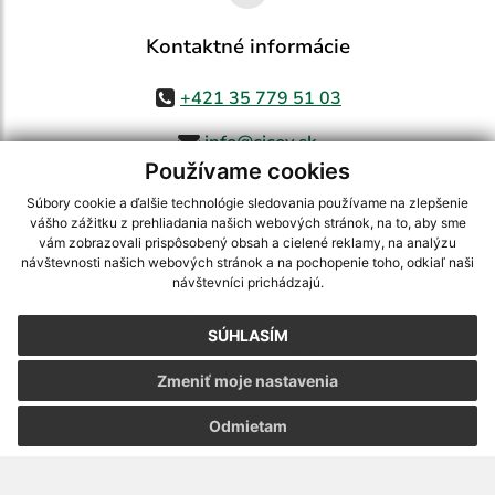
Kontaktné informácie
+421 35 779 51 03
info@cicov.sk
Používame cookies
Súbory cookie a ďalšie technológie sledovania používame na zlepšenie
vášho zážitku z prehliadania našich webových stránok, na to, aby sme
využite možnosť získavania aktuálnych informácií s využitím RSS
,
vám zobrazovali prispôsobený obsah a cielené reklamy, na analýzu
CMS systém (redakčný) systém ECHELON 2,
Mapa stránok
,
web portál
,
návštevnosti našich webových stránok a na pochopenie toho, odkiaľ naši
návštevníci prichádzajú.
webhosting
,
webex.digital, s.r.o.
,
domény
,
registrácia domény
,
spoločnosť webex.digital, s.r.o.
,
technický prevádzkovateľ
SÚHLASÍM
Posledná aktualizácia:
03.08.2026
Zmeniť moje nastavenia
Vytlačiť stránku
|
Vyhlásenie o prístupnosti
Autorské práva
|
Cookies
Odmietam
webdesign
|