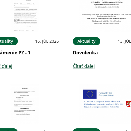
tuality
16. JÚL 2026
Aktuality
13. JÚ
ámenie PZ - 1
Dovolenka
ť ďalej
Čítať ďalej