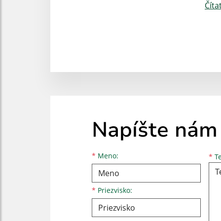
Číta
Napíšte nám
Meno
Priezvisko
E-mailová adresa
*
Meno:
*
Te
*
Priezvisko: