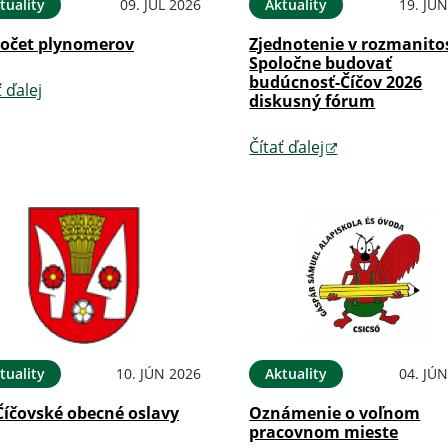
tuality
09. JÚL 2026
Aktuality
19. JÚ
očet plynomerov
Zjednotenie v rozmanitos
Spoločne budovať
budúcnosť-Číčov 2026
ť ďalej
diskusný fórum
Čítať ďalej
tuality
10. JÚN 2026
Aktuality
04. JÚ
Číčovské obecné oslavy
Oznámenie o voľnom
pracovnom mieste