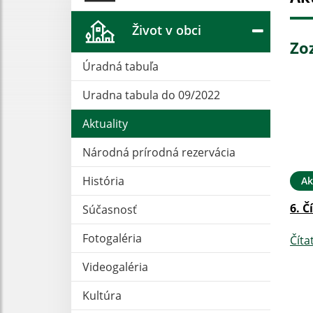
Život v obci
Zo
Úradná tabuľa
Uradna tabula do 09/2022
Aktuality
Národná prírodná rezervácia
História
Ak
6. Č
Súčasnosť
Fotogaléria
Číta
Videogaléria
Kultúra