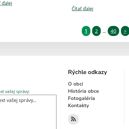
ť ďalej
Čítať ďalej
1
2
40
>
...
Rýchle odkazy
O obci
Text vašej správy...
História obce
xt vašej správy:
Fotogaléria
Kontakty