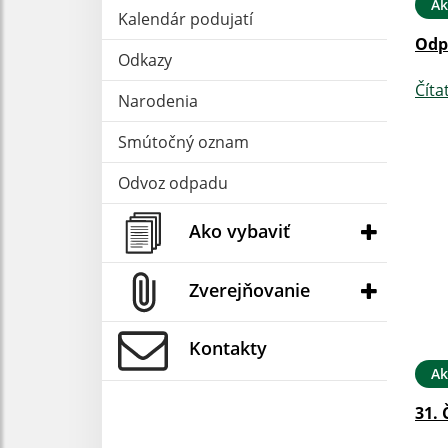
Ak
Kalendár podujatí
Odp
Odkazy
Číta
Narodenia
Smútočný oznam
Odvoz odpadu
Ako vybaviť
Zverejňovanie
Kontakty
Ak
31. 