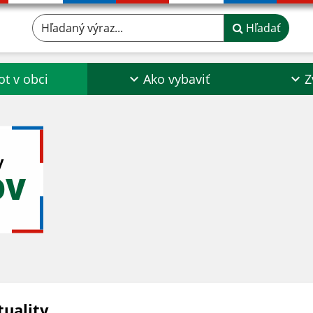
Hľadaný výraz...
Hľadať
ot v obci
Ako vybaviť
Z
y
OV
tuality