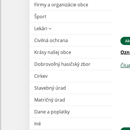
Firmy a organizácie obce
Šport
Lekári
Civilná ochrana
Ak
Krásy našej obce
Ozn
Dobrovoľný hasičský zbor
Číta
Cirkev
Stavebný úrad
Matričný úrad
Dane a poplatky
Iné