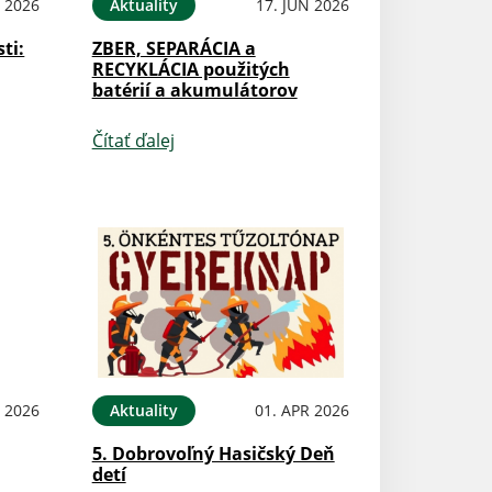
N 2026
Aktuality
17. JÚN 2026
ti:
ZBER, SEPARÁCIA a
RECYKLÁCIA použitých
batérií a akumulátorov
Čítať ďalej
N 2026
Aktuality
01. APR 2026
5. Dobrovoľný Hasičský Deň
detí