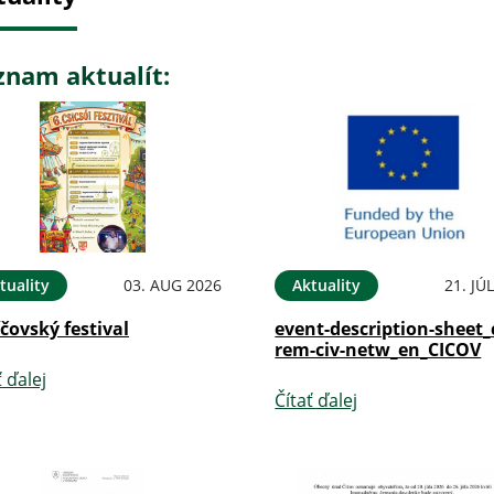
znam aktualít:
tuality
03. AUG 2026
Aktuality
21. JÚ
íčovský festival
event-description-sheet_
rem-civ-netw_en_CICOV
ť ďalej
Čítať ďalej