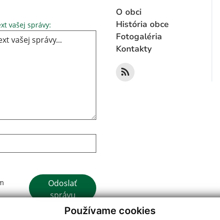
O obci
Text vašej správy...
História obce
xt vašej správy:
Fotogaléria
Kontakty
Google reCaptcha Response
Odoslať
ím
správu
Používame cookies