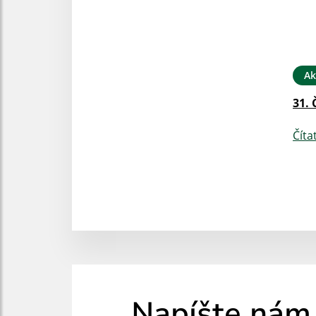
Ak
31. 
Číta
Napíšte nám