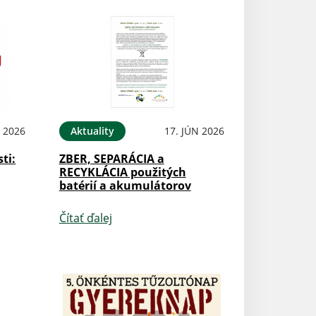
N 2026
Aktuality
17. JÚN 2026
ti:
ZBER, SEPARÁCIA a
RECYKLÁCIA použitých
batérií a akumulátorov
Čítať ďalej