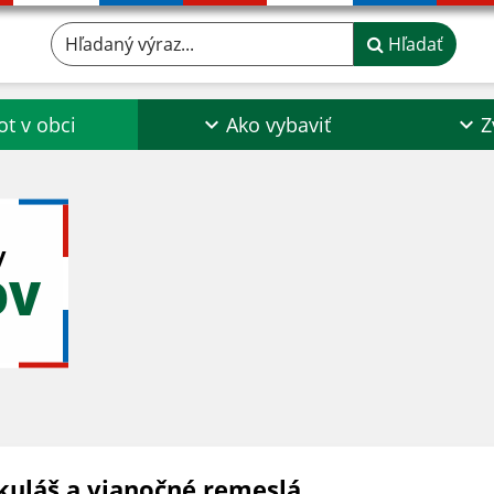
Hľadaný výraz...
Hľadať
ot v obci
Ako vybaviť
Z
y
OV
kuláš a vianočné remeslá