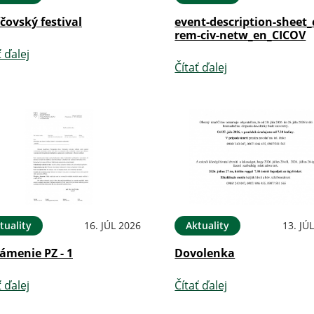
íčovský festival
event-description-sheet_
rem-civ-netw_en_CICOV
ť ďalej
Čítať ďalej
tuality
16. JÚL 2026
Aktuality
13. JÚ
ámenie PZ - 1
Dovolenka
ť ďalej
Čítať ďalej