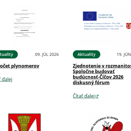
tuality
09. JÚL 2026
Aktuality
19. JÚ
očet plynomerov
Zjednotenie v rozmanitos
Spoločne budovať
budúcnosť-Číčov 2026
ť ďalej
diskusný fórum
Čítať ďalej