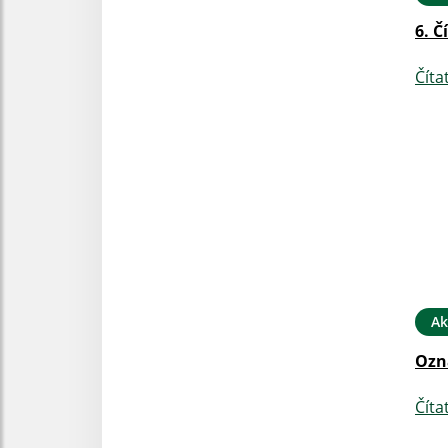
6. Č
Číta
Ak
Ozn
Číta