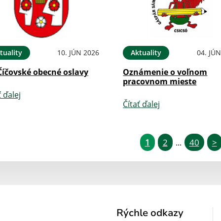
tuality
10. JÚN 2026
Aktuality
04. JÚ
Číčovské obecné oslavy
Oznámenie o voľnom
pracovnom mieste
ť ďalej
Čítať ďalej
1
2
40
>
...
Rýchle odkazy