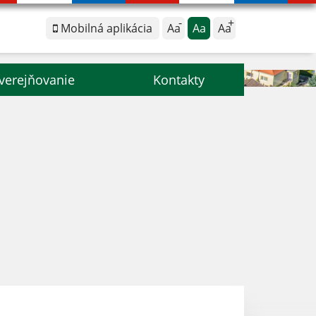
Mobilná aplikácia
Aa
Aa
Aa
verejňovanie
Kontakty