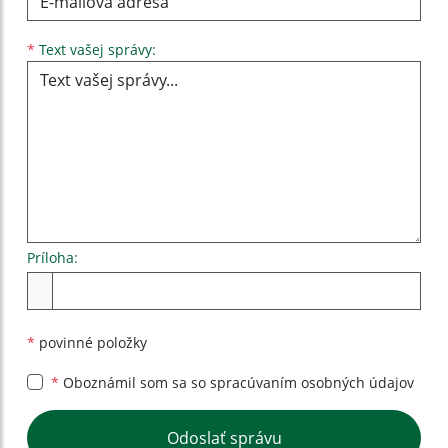
Text vašej správy...
*
Text vašej správy:
Príloha:
Príloha
*
povinné položky
*
Oboznámil som sa so
spracúvaním osobných údajov
Google reCaptcha Response
Odoslať správu