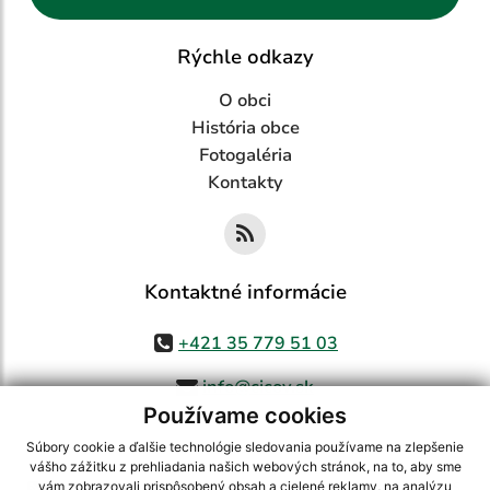
Rýchle odkazy
O obci
História obce
Fotogaléria
Kontakty
Kontaktné informácie
+421 35 779 51 03
info@cicov.sk
Používame cookies
Súbory cookie a ďalšie technológie sledovania používame na zlepšenie
vášho zážitku z prehliadania našich webových stránok, na to, aby sme
využite možnosť získavania aktuálnych informácií s využitím RSS
,
vám zobrazovali prispôsobený obsah a cielené reklamy, na analýzu