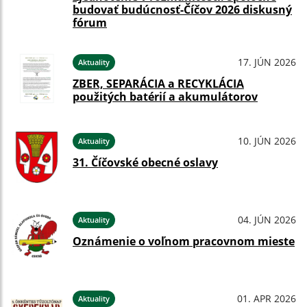
budovať budúcnosť-Číčov 2026 diskusný
fórum
17. JÚN 2026
Aktuality
ZBER, SEPARÁCIA a RECYKLÁCIA
použitých batérií a akumulátorov
10. JÚN 2026
Aktuality
31. Číčovské obecné oslavy
04. JÚN 2026
Aktuality
Oznámenie o voľnom pracovnom mieste
01. APR 2026
Aktuality