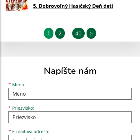
5. Dobrovoľný Hasičský Deň detí
1
2
40
>
...
Napíšte nám
Meno
Priezvisko
E-mailová adresa
*
Meno:
*
Priezvisko:
*
E-mailová adresa: