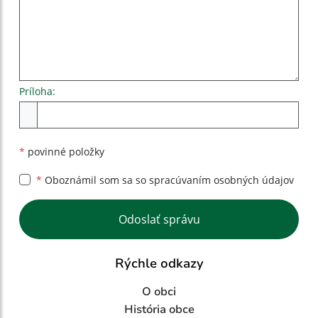
Príloha:
Príloha
*
povinné položky
*
Oboznámil som sa so
spracúvaním osobných údajov
Google reCaptcha Response
Odoslať správu
Rýchle odkazy
O obci
História obce