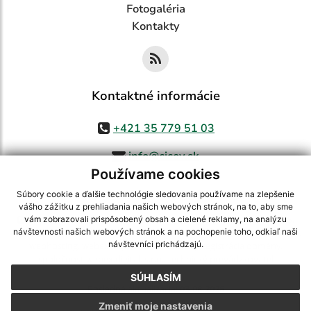
Fotogaléria
Kontakty
Kontaktné informácie
+421 35 779 51 03
info@cicov.sk
Používame cookies
Súbory cookie a ďalšie technológie sledovania používame na zlepšenie
vášho zážitku z prehliadania našich webových stránok, na to, aby sme
využite možnosť získavania aktuálnych informácií s využitím RSS
,
vám zobrazovali prispôsobený obsah a cielené reklamy, na analýzu
CMS systém (redakčný) systém ECHELON 2,
Mapa stránok
,
web portál
,
návštevnosti našich webových stránok a na pochopenie toho, odkiaľ naši
návštevníci prichádzajú.
webhosting
,
webex.digital, s.r.o.
,
domény
,
registrácia domény
,
spoločnosť webex.digital, s.r.o.
,
technický prevádzkovateľ
SÚHLASÍM
Posledná aktualizácia:
03.08.2026
Zmeniť moje nastavenia