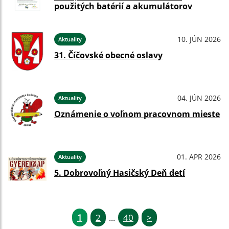
použitých batérií a akumulátorov
10. JÚN 2026
Aktuality
31. Číčovské obecné oslavy
04. JÚN 2026
Aktuality
Oznámenie o voľnom pracovnom mieste
01. APR 2026
Aktuality
5. Dobrovoľný Hasičský Deň detí
1
2
40
>
...