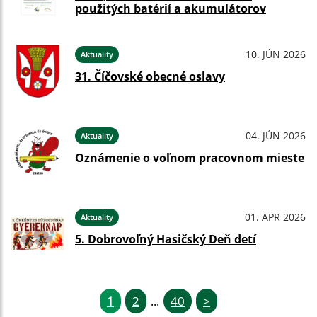
použitých batérií a akumulátorov
10. JÚN 2026
Aktuality
31. Číčovské obecné oslavy
04. JÚN 2026
Aktuality
Oznámenie o voľnom pracovnom mieste
01. APR 2026
Aktuality
5. Dobrovoľný Hasičský Deň detí
1
2
40
>
...