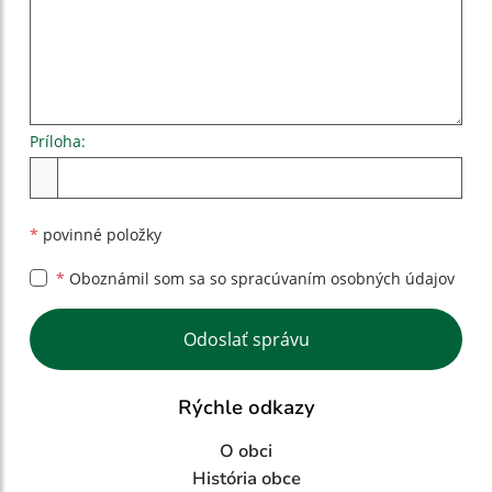
Príloha:
Príloha
*
povinné položky
*
Oboznámil som sa so
spracúvaním osobných údajov
Google reCaptcha Response
Odoslať správu
Rýchle odkazy
O obci
História obce