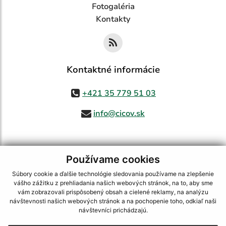
Fotogaléria
Kontakty
Kontaktné informácie
+421 35 779 51 03
info@cicov.sk
Používame cookies
využite možnosť získavania aktuálnych informácií s využitím RSS
,
CMS systém (redakčný) systém ECHELON 2,
Mapa stránok
,
web portál
,
Súbory cookie a ďalšie technológie sledovania používame na zlepšenie
webhosting
,
webex.digital, s.r.o.
,
domény
,
registrácia domény
,
vášho zážitku z prehliadania našich webových stránok, na to, aby sme
spoločnosť webex.digital, s.r.o.
,
technický prevádzkovateľ
vám zobrazovali prispôsobený obsah a cielené reklamy, na analýzu
návštevnosti našich webových stránok a na pochopenie toho, odkiaľ naši
Posledná aktualizácia:
03.08.2026
návštevníci prichádzajú.