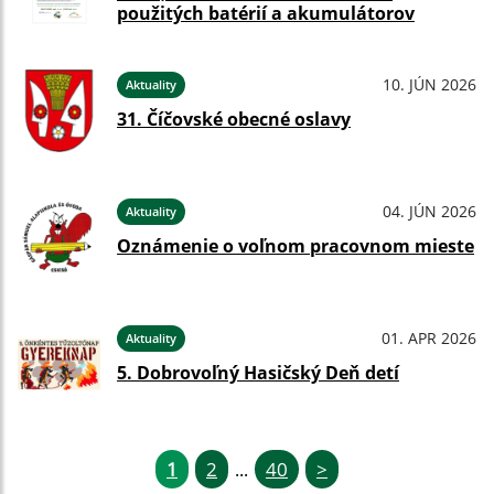
použitých batérií a akumulátorov
10. JÚN 2026
Aktuality
31. Číčovské obecné oslavy
04. JÚN 2026
Aktuality
Oznámenie o voľnom pracovnom mieste
01. APR 2026
Aktuality
5. Dobrovoľný Hasičský Deň detí
1
2
40
>
...