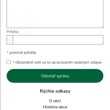
Príloha:
Príloha
*
povinné položky
*
Oboznámil som sa so
spracúvaním osobných údajov
Google reCaptcha Response
Odoslať správu
Rýchle odkazy
O obci
História obce