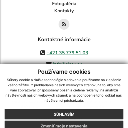
Fotogaléria
Kontakty
Kontaktné informácie
+421 35 779 51 03
info@cicov.sk
Používame cookies
Súbory cookie a ďalšie technológie sledovania používame na zlepšenie
vášho zážitku z prehliadania našich webových stránok, na to, aby sme
využite možnosť získavania aktuálnych informácií s využitím RSS
,
vám zobrazovali prispôsobený obsah a cielené reklamy, na analýzu
CMS systém (redakčný) systém ECHELON 2,
Mapa stránok
,
web portál
,
návštevnosti našich webových stránok a na pochopenie toho, odkiaľ naši
návštevníci prichádzajú.
webhosting
,
webex.digital, s.r.o.
,
domény
,
registrácia domény
,
spoločnosť webex.digital, s.r.o.
,
technický prevádzkovateľ
SÚHLASÍM
Posledná aktualizácia:
03.08.2026
Zmeniť moje nastavenia