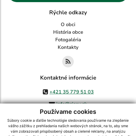
Rýchle odkazy
O obci
História obce
Fotogaléria
Kontakty
Kontaktné informácie
+421 35 779 51 03
info@cicov.sk
Používame cookies
Súbory cookie a ďalšie technológie sledovania používame na zlepšenie
vášho zážitku z prehliadania našich webových stránok, na to, aby sme
využite možnosť získavania aktuálnych informácií s využitím RSS
,
vám zobrazovali prispôsobený obsah a cielené reklamy, na analýzu