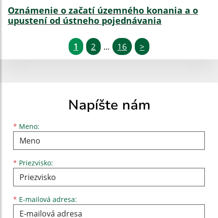
Oznámenie o začatí územného konania a o
upustení od ústneho pojednávania
1
2
16
>
...
Napíšte nám
Meno
Priezvisko
E-mailová adresa
*
Meno:
*
Priezvisko:
*
E-mailová adresa: