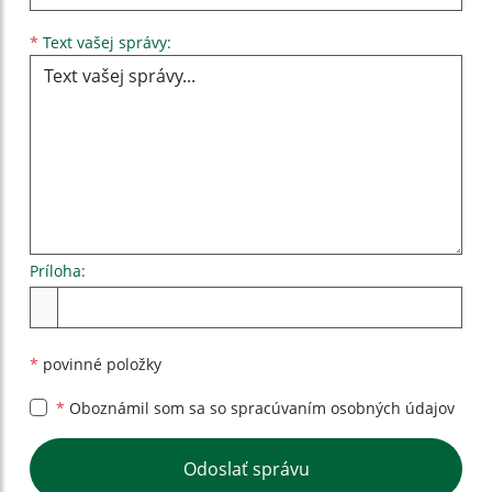
Text vašej správy...
*
Text vašej správy:
Príloha:
Príloha
*
povinné položky
*
Oboznámil som sa so
spracúvaním osobných údajov
Google reCaptcha Response
Odoslať správu