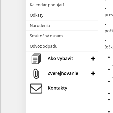
Kalendár podujatí
• P
prev
Odkazy
• V 
Narodenia
počt
Smútočný oznam
• N
Odvoz odpadu
(očk
Ako vybaviť
Zverejňovanie
Kontakty