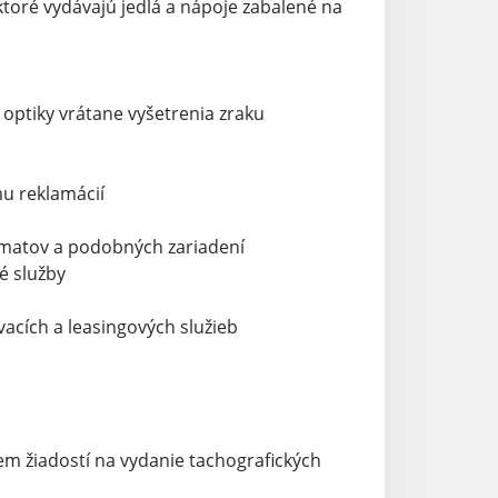
ktoré vydávajú jedlá a nápoje zabalené na
optiky vrátane vyšetrenia zraku
mu reklamácií
omatov a podobných zariadení
é služby
acích a leasingových služieb
jem žiadostí na vydanie tachografických