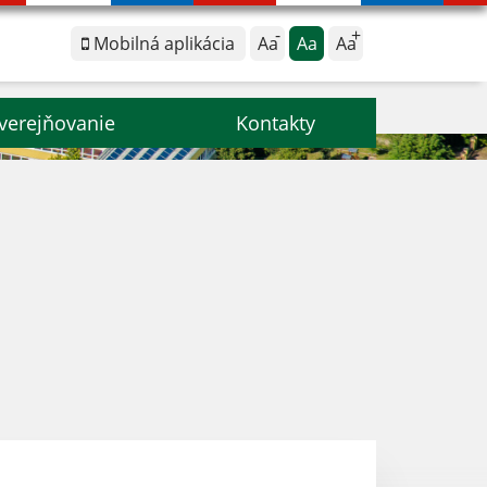
Mobilná aplikácia
Aa
Aa
Aa
verejňovanie
Kontakty