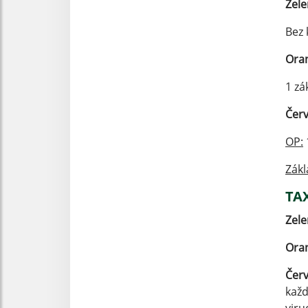
Zele
Bez 
Oran
1 zá
Červ
OP:
Zákl
TA
Zele
Oran
Červ
kaž