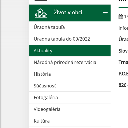
Život v obci
19
Úradná tabuľa
Info
Uradna tabula do 09/2022
Úrad
Aktuality
Slov
Národná prírodná rezervácia
Trna
P.O.
História
826 
Súčasnosť
Fotogaléria
Videogaléria
Kultúra