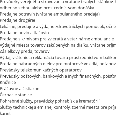
Prevádzky verejného stravovania vrátane trvalých stánkov, 
odber so sebou alebo prostredníctvom donášky
Predajne potravín (vrátane ambulantného predaja)
Predajne drogérie
Lekárne, predajne a výdajne zdravotníckych pomôcok, očné 
Predajne novín a tlačovín
Predajne s krmivom pre zvieratá a veterinárne ambulancie
Výdajné miesta tovarov zakúpených na diaľku, vrátane príj
Zásielkový predaj tovarov
Výdaj, vrátenie a reklamácia tovaru prostredníctvom balík
Predajne náhradných dielov pre motorové vozidlá, odťahov
Prevádzky telekomunikačných operátorov
Prevádzky poštových, bankových a iných finančných, poisťov
Knižnice
Práčovne a čistiarne
Čerpacie stanice
Pohrebné služby, prevádzky pohrebísk a krematórií
Služby technickej a emisnej kontroly, zberné miesta pre prí
kariet