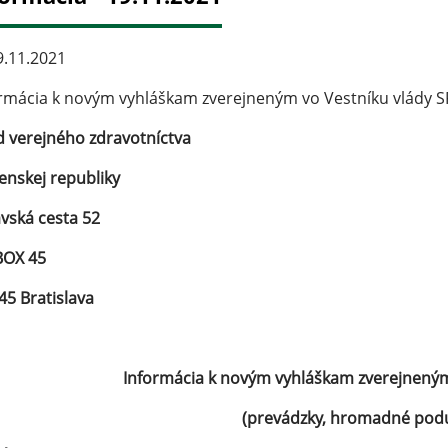
.11.2021
rmácia k novým vyhláškam zverejneným vo Vestníku vlády S
 verejného zdravotníctva
enskej republiky
vská cesta 52
BOX 45
45 Bratislava
Informácia k novým vyhláškam zverejneným
(prevádzky, hromadné podu