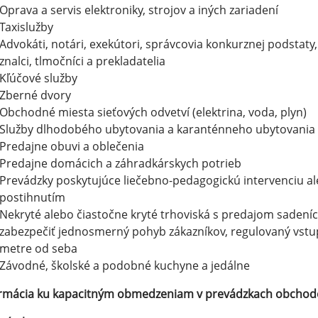
Oprava a servis elektroniky, strojov a iných zariadení
Taxislužby
Advokáti, notári, exekútori, správcovia konkurznej podstaty,
znalci, tlmočníci a prekladatelia
Kľúčové služby
Zberné dvory
Obchodné miesta sieťových odvetví (elektrina, voda, plyn)
Služby dlhodobého ubytovania a karanténneho ubytovania
Predajne obuvi a oblečenia
Predajne domácich a záhradkárskych potrieb
Prevádzky poskytujúce liečebno-pedagogickú intervenciu 
postihnutím
Nekryté alebo čiastočne kryté trhoviská s predajom sadeníc,
zabezpečiť jednosmerný pohyb zákazníkov, regulovaný vstup
metre od seba
Závodné, školské a podobné kuchyne a jedálne
rmácia ku kapacitným obmedzeniam v prevádzkach obchodov