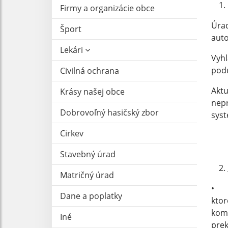
Firmy a organizácie obce
Úrad
Šport
auto
Lekári
Vyhl
podu
Civilná ochrana
Aktu
Krásy našej obce
nepr
Dobrovoľný hasičský zbor
sys
Cirkev
Stavebný úrad
Matričný úrad
• Re
Dane a poplatky
ktor
komp
Iné
prek