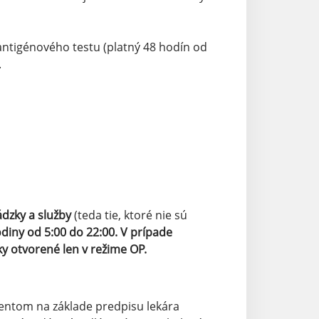
antigénového testu (platný 48 hodín od
.
dzky a služby
(teda tie, ktoré nie sú
iny od 5:00 do 22:00. V prípade
y otvorené len v režime OP.
ientom na základe predpisu lekára