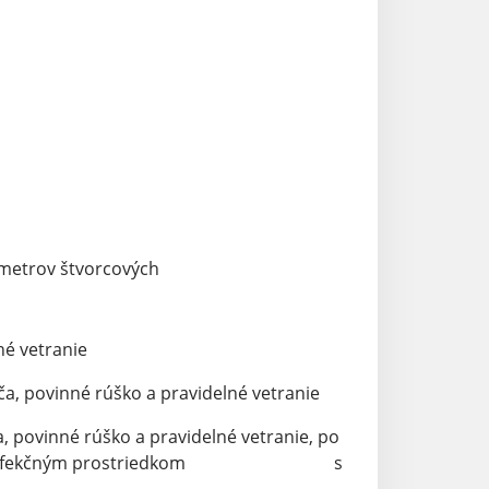
 metrov štvorcových
né vetranie
a, povinné rúško a pravidelné vetranie
, povinné rúško a pravidelné vetranie, po
níkov (dezinfekčným prostriedkom s