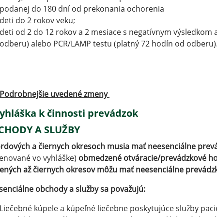
podanej do 180 dní od prekonania ochorenia
deti do 2 rokov veku;
deti od 2 do 12 rokov a 2 mesiace s negatívnym výsledkom 
odberu) alebo PCR/LAMP testu (platný 72 hodín od odberu)
Podrobnejšie uvedené zmeny
yhláška k činnosti prevádzok
CHODY A SLUŽBY
rdových a čiernych okresoch musia mať neesenciálne prevá
enované vo vyhláške)
obmedzené otváracie/prevádzkové hod
ených až čiernych okresov môžu mať neesenciálne prevádzk
senciálne obchody a služby sa považujú:
Liečebné kúpele a kúpeľné liečebne poskytujúce služby pac