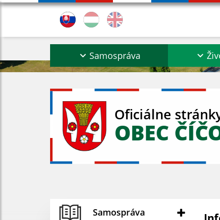
Samospráva
Živ
Oficiálne stránk
OBEC ČÍČ
Samospráva
In