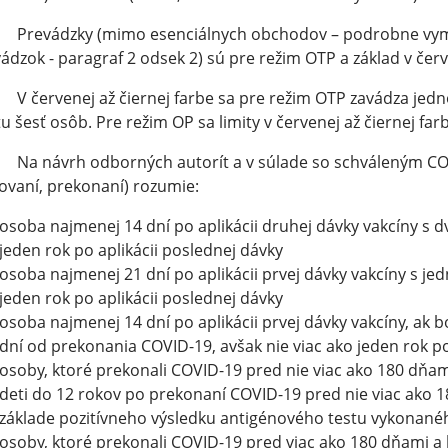
revádzky (mimo esenciálnych obchodov – podrobne vymen
ádzok - paragraf 2 odsek 2) sú pre režim OTP a základ v červ
červenej až čiernej farbe sa pre režim OTP zavádza jedn
u šesť osôb. Pre režim OP sa limity v červenej až čiernej farb
a návrh odborných autorít a v súlade so schváleným C
ovaní, prekonaní) rozumie:
osoba najmenej 14 dní po aplikácii druhej dávky vakcíny s 
jeden rok po aplikácii poslednej dávky
osoba najmenej 21 dní po aplikácii prvej dávky vakcíny s j
jeden rok po aplikácii poslednej dávky
osoba najmenej 14 dní po aplikácii prvej dávky vakcíny, ak 
dní od prekonania COVID-19, avšak nie viac ako jeden rok po
osoby, ktoré prekonali COVID-19 pred nie viac ako 180 dňa
deti do 12 rokov po prekonaní COVID-19 pred nie viac ako 1
základe pozitívneho výsledku antigénového testu vykonan
osoby, ktoré prekonali COVID-19 pred viac ako 180 dňami a