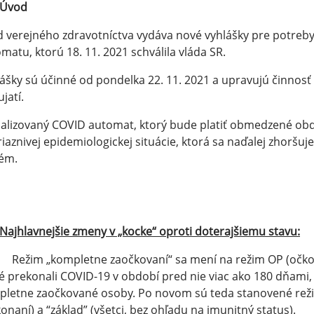
Úvod
 verejného zdravotníctva vydáva nové vyhlášky pre potreb
matu, ktorú 18. 11. 2021 schválila vláda SR.
ášky sú účinné od pondelka 22. 11. 2021 a upravujú činnos
jatí.
alizovaný COVID automat, ktorý bude platiť obmedzené obd
iaznivej epidemiologickej situácie, ktorá sa naďalej zhoršuj
tém.
Najhlavnejšie zmeny v „kocke“ oproti doterajšiemu stavu:
žim „kompletne zaočkovaní“ sa mení na režim OP (očkova
é prekonali COVID-19 v období pred nie viac ako 180 dňam
letne zaočkované osoby. Po novom sú teda stanovené režim
onaní) a “základ” (všetci, bez ohľadu na imunitný status).