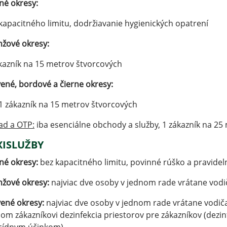
né okresy:
kapacitného limitu, dodržiavanie hygienických opatrení
žové okresy:
kazník na 15 metrov štvorcových
ené, bordové a čierne okresy:
1 zákazník na 15 metrov štvorcových
ad a OTP:
iba esenciálne obchody a služby, 1 zákazník na 25
XISLUŽBY
né okresy:
bez kapacitného limitu, povinné rúško a pravidel
žové okresy:
najviac dve osoby v jednom rade vrátane vodič
ené okresy:
najviac dve osoby v jednom rade vrátane vodiča
dom zákazníkovi dezinfekcia priestorov pre zákaz