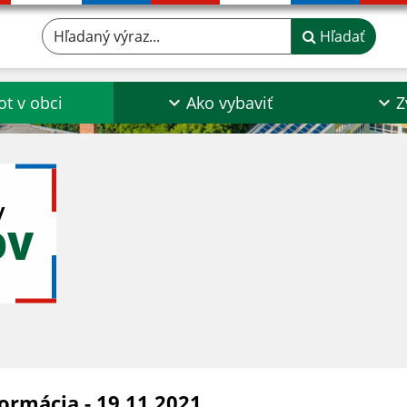
Hľadaný výraz...
Hľadať
ot v obci
Ako vybaviť
Z
y
OV
formácia - 19.11.2021