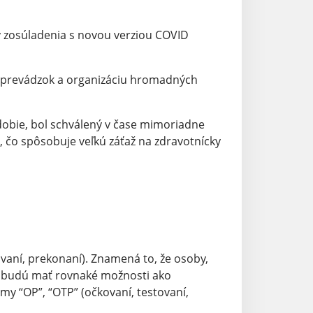
y zosúladenia s novou verziou COVID
ť prevádzok a organizáciu hromadných
obie, bol schválený v čase mimoriadne
e, čo spôsobuje veľkú záťaž na zdravotnícky
ní, prekonaní). Znamená to, že osoby,
i, budú mať rovnaké možnosti ako
y “OP”, “OTP” (očkovaní, testovaní,