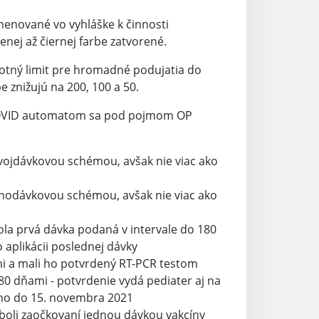
ované vo vyhláške k činnosti
enej až čiernej farbe zatvorené.
otný limit pre hromadné podujatia do
e znižujú na 200, 100 a 50.
OVID automatom sa pod pojmom OP
dvojdávkovou schémou, avšak nie viac ako
ednodávkovou schémou, avšak nie viac ako
bola prvá dávka podaná v intervale do 180
 aplikácii poslednej dávky
mi a mali ho potvrdený RT-PCR testom
80 dňami - potvrdenie vydá pediater aj na
ého do 15. novembra 2021
 boli zaočkovaní jednou dávkou vakcíny