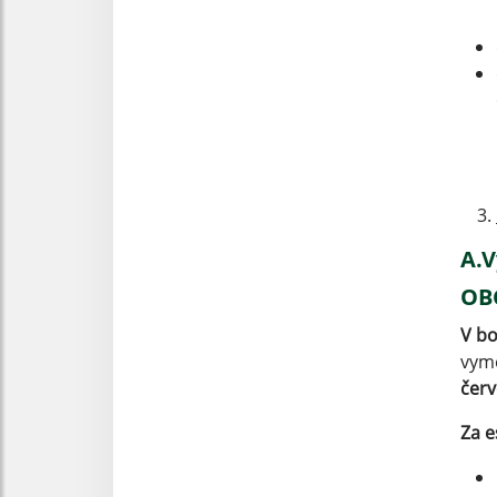
A.V
OB
V bo
vym
červ
Za e