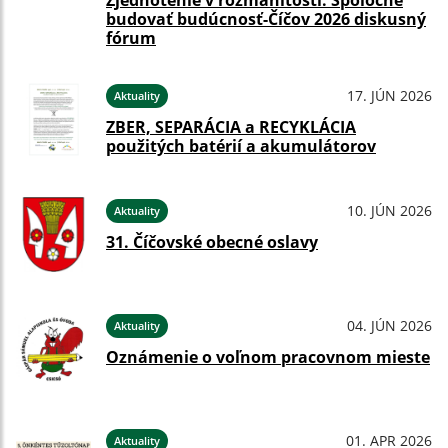
Zjednotenie v rozmanitosti: Spoločne
budovať budúcnosť-Číčov 2026 diskusný
fórum
17. JÚN 2026
Aktuality
ZBER, SEPARÁCIA a RECYKLÁCIA
použitých batérií a akumulátorov
10. JÚN 2026
Aktuality
31. Číčovské obecné oslavy
04. JÚN 2026
Aktuality
Oznámenie o voľnom pracovnom mieste
01. APR 2026
Aktuality