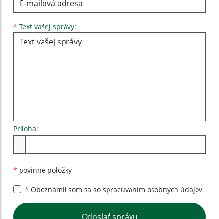
Text vašej správy...
*
Text vašej správy:
Príloha:
Príloha
*
povinné položky
*
Oboznámil som sa so
spracúvaním osobných údajov
Google reCaptcha Response
Odoslať správu