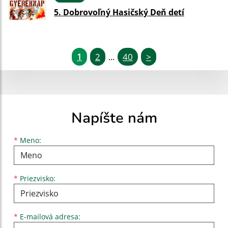
5. Dobrovoľný Hasičský Deň detí
1
2
40
>
...
Napíšte nám
Meno
Priezvisko
E-mailová adresa
*
Meno:
*
Priezvisko:
*
E-mailová adresa: